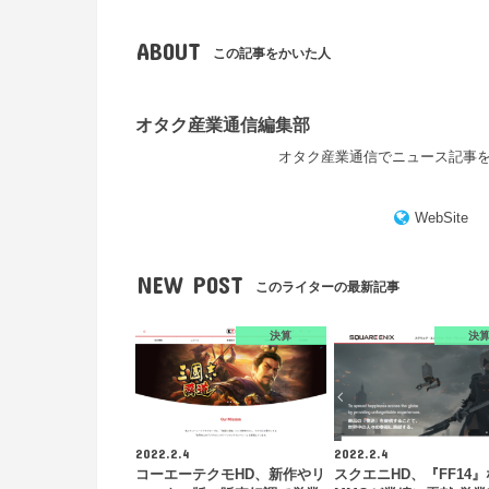
ABOUT
この記事をかいた人
オタク産業通信編集部
オタク産業通信でニュース記事
WebSite
NEW POST
このライターの最新記事
決算
決
2022.2.4
2022.2.4
コーエーテクモHD、新作やリ
スクエニHD、『FF14