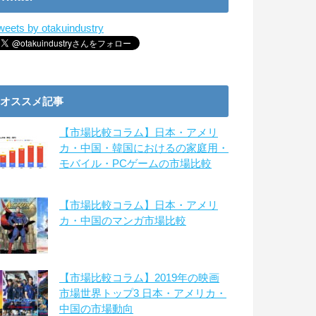
weets by otakuindustry
オススメ記事
【市場比較コラム】日本・アメリ
カ・中国・韓国におけるの家庭用・
モバイル・PCゲームの市場比較
【市場比較コラム】日本・アメリ
カ・中国のマンガ市場比較
【市場比較コラム】2019年の映画
市場世界トップ3 日本・アメリカ・
中国の市場動向