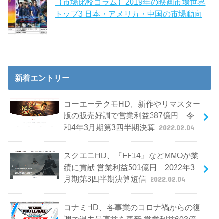
【市場比較コラム】2019年の映画市場世界
トップ3 日本・アメリカ・中国の市場動向
新着エントリー
コーエーテクモHD、新作やリマスター
版の販売好調で営業利益387億円 令
和4年3月期第3四半期決算
2022.02.04
スクエニHD、『FF14』などMMOが業
績に貢献 営業利益501億円 2022年3
月期第3四半期決算短信
2022.02.04
コナミHD、各事業のコロナ禍からの復