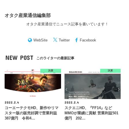
オタク産業通信編集部
オタク産業通信でニュース記事を書いています！
WebSite
Twitter
Facebook
NEW POST
このライターの最新記事
決算
決算
2022.2.4
2022.2.4
コーエーテクモHD、新作やリマ
スクエニHD、『FF14』など
スター版の販売好調で営業利益
MMOが業績に貢献 営業利益501
387億円 令和4…
億円 202…