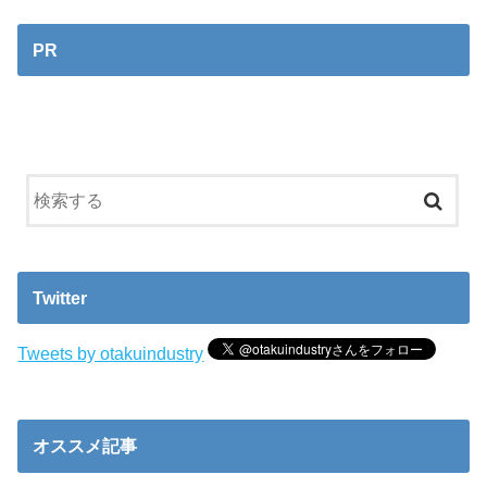
PR
Twitter
Tweets by otakuindustry
オススメ記事