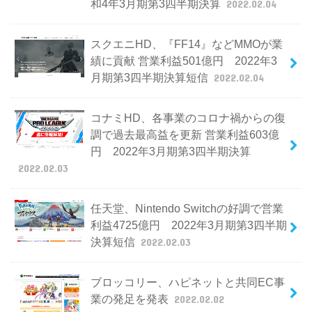
和4年3月期第3四半期決算
2022.02.04
スクエニHD、『FF14』などMMOが業
績に貢献 営業利益501億円 2022年3
月期第3四半期決算短信
2022.02.04
コナミHD、各事業のコロナ禍からの復
調で過去最高益を更新 営業利益603億
円 2022年3月期第3四半期決算
2022.02.03
任天堂、Nintendo Switchの好調で営業
利益4725億円 2022年3月期第3四半期
決算短信
2022.02.03
ブロッコリー、ハピネットと共同EC事
業の発足を発表
2022.02.02