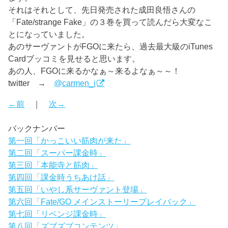
それはそれとして、先日発売された成田良悟さんの
「Fate/strange Fake」の３巻を買って読んだら大変なこ
とになっていました。
あのサーヴァントがFGOに来たら、過去最大級のiTunes
Cardブッコミを見せると思います。
あの人、FGOに来るかなぁ～来るよなぁ～～！
twitter →
@carmen_i
←前
｜
次→
バックナンバー
第一回「かっこいい筋肉が来た」
第二回「スーパー課金時」
第三回「本能寺と筋肉」
第四回「課金時うちあけ話」
第五回「いやし系サーヴァント登場」
第六回「Fate/GO メインストーリープレイバック」
第七回「リベンジ課金時」
第八回「ズブズブコンテンツ」