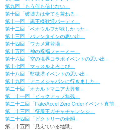
第九回「もう何も信じない」
第十回「破壊力は全てを兼ねる」
第十一回「黒王様歓迎パーティ」
第十二回「ベオウルフが欲しかった」
第十三回「バレンタインの思い出」
第十四回「ワカメ君登場」
第十五回「神の祝福フォーミー」
第十六回「空の境界コラボイベントの思い出」
第十七回「マッスルよろこび」
第十八回「監獄塔イベントの思い出」
第十九回「アニメジャパンに行きました」
第二十回「オカルトマニア大興奮」
第二十一回「ピックアップ無残」
第二十二回「Fate/Accel Zero Orderイベント直前」
第二十三回「征服王ガチャチャレンジ」
第二十四回「ビクトリーの余韻」
第二十五回「見えている地獄」