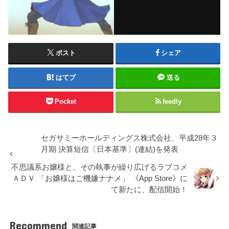
ポスト
シェア
はてブ
送る
Pocket
feedly
セガサミーホールディングス株式会社、平成28年３
月期 決算短信〔日本基準〕(連結)を発表
不思議系お嬢様と、その執事が繰り広げるラブコメ
ＡＤＶ 「お嬢様はご機嫌ナナメ」 《App Store》に
て新たに、配信開始！
Recommend
関連記事