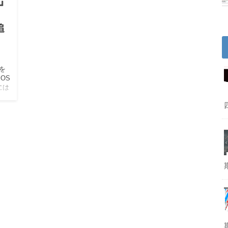
』
追
を
OS
には
げ