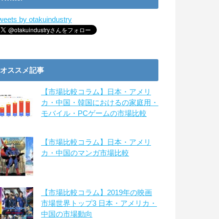
weets by otakuindustry
オススメ記事
【市場比較コラム】日本・アメリ
カ・中国・韓国におけるの家庭用・
モバイル・PCゲームの市場比較
【市場比較コラム】日本・アメリ
カ・中国のマンガ市場比較
【市場比較コラム】2019年の映画
市場世界トップ3 日本・アメリカ・
中国の市場動向