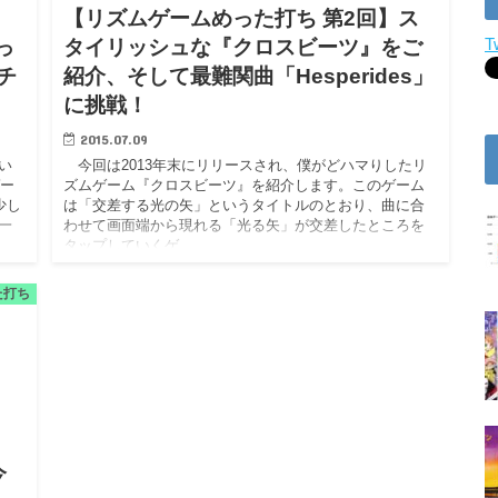
【リズムゲームめった打ち 第2回】ス
T
っ
タイリッシュな『クロスビーツ』をご
にチ
紹介、そして最難関曲「Hesperides」
に挑戦！
2015.07.09
い
今回は2013年末にリリースされ、僕がどハマりしたリ
ゲー
ズムゲーム『クロスビーツ』を紹介します。このゲーム
少し
は「交差する光の矢」というタイトルのとおり、曲に合
一
わせて画面端から現れる「光る矢」が交差したところを
タップしていくゲ…
た打ち
今