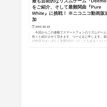
最も芸術的なリズムゲーム『Deemo
をご紹介、そして最難関曲『Pure
White』に挑戦！ ※ニコニコ動画版
加
2015.02.25
今回からこの連載でスマートフォンのリズムゲーム
色々と紹介させて頂きます、つーえると申します。某i
の作品ではしばらく全国1位だったこともあるくらい
リズムゲームが得意です。何卒よろしくお願い申し上
ます。 今回…