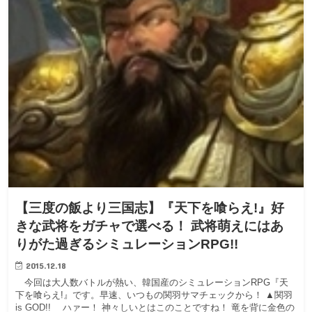
【三度の飯より三国志】『天下を喰らえ!』好
きな武将をガチャで選べる！ 武将萌えにはあ
りがた過ぎるシミュレーションRPG!!
2015.12.18
今回は大人数バトルが熱い、韓国産のシミュレーションRPG『天
下を喰らえ!』です。早速、いつもの関羽サマチェックから！ ▲関羽
is GOD!! ハァー！ 神々しいとはこのことですね！ 竜を背に金色の