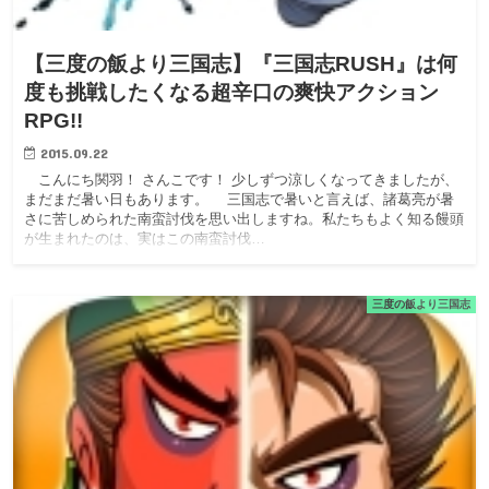
【三度の飯より三国志】『三国志RUSH』は何
度も挑戦したくなる超辛口の爽快アクション
RPG!!
2015.09.22
こんにち関羽！ さんこです！ 少しずつ涼しくなってきましたが、
まだまだ暑い日もあります。 三国志で暑いと言えば、諸葛亮が暑
さに苦しめられた南蛮討伐を思い出しますね。私たちもよく知る饅頭
が生まれたのは、実はこの南蛮討伐…
三度の飯より三国志