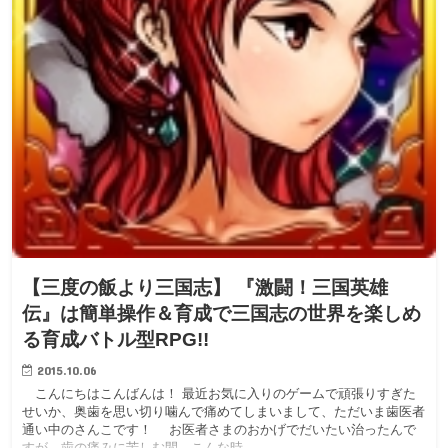
【三度の飯より三国志】 『激闘！三国英雄
伝』は簡単操作＆育成で三国志の世界を楽しめ
る育成バトル型RPG!!
2015.10.06
こんにちはこんばんは！ 最近お気に入りのゲームで頑張りすぎた
せいか、奥歯を思い切り噛んで痛めてしまいまして、ただいま歯医者
通い中のさんこです！ お医者さまのおかげでだいたい治ったんで