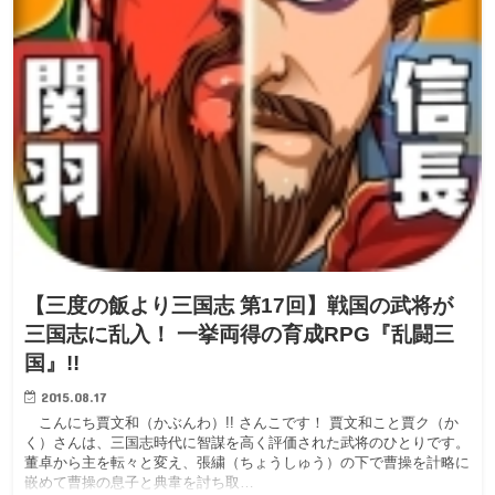
【三度の飯より三国志 第17回】戦国の武将が
三国志に乱入！ 一挙両得の育成RPG『乱闘三
国』!!
2015.08.17
こんにち賈文和（かぶんわ）!! さんこです！ 賈文和こと賈ク（か
く）さんは、三国志時代に智謀を高く評価された武将のひとりです。
董卓から主を転々と変え、張繍（ちょうしゅう）の下で曹操を計略に
嵌めて曹操の息子と典韋を討ち取…