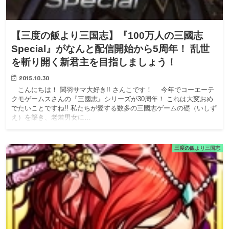
【三度の飯より三国志】『100万人の三國志
Special』がなんと配信開始から5周年！ 乱世
を斬り開く新君主を目指しましょう！
2015.10.30
こんにちは！ 関羽サマ大好き!! さんこです！ 今年でコーエーテ
クモゲームスさんの『三國志』シリーズが30周年！ これは大変おめ
でたいことですね!! 私たちが愛する数多の三國志ゲームの礎（いしず
え）を築き、老若男女に…
三度の飯より三国志