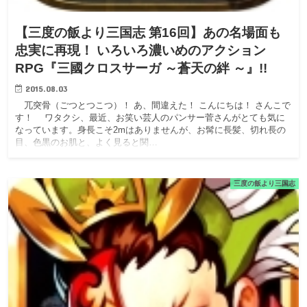
【三度の飯より三国志 第16回】あの名場面も
忠実に再現！ いろいろ濃いめのアクション
RPG『三國クロスサーガ ～蒼天の絆 ～』!!
2015.08.03
兀突骨（ごつとつこつ）！ あ、間違えた！ こんにちは！ さんこで
す！ ワタクシ、最近、お笑い芸人のパンサー菅さんがとても気に
なっています。身長こそ2mはありませんが、お髯に長髪、切れ長の
目、色黒のお肌と、よく見ると関…
三度の飯より三国志