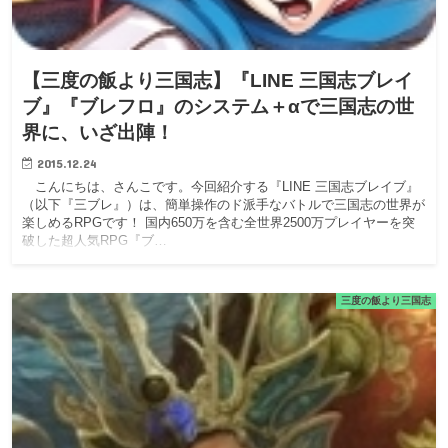
【三度の飯より三国志】『LINE 三国志ブレイ
ブ』『ブレフロ』のシステム＋αで三国志の世
界に、いざ出陣！
2015.12.24
こんにちは、さんこです。今回紹介する『LINE 三国志ブレイブ』
（以下『三ブレ』）は、簡単操作のド派手なバトルで三国志の世界が
楽しめるRPGです！ 国内650万を含む全世界2500万プレイヤーを突
破した超人気RPG『ブ…
三度の飯より三国志