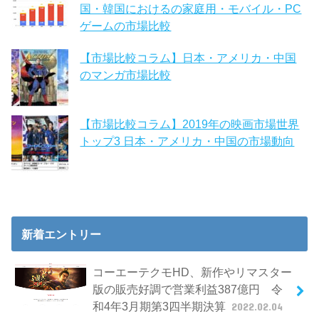
国・韓国におけるの家庭用・モバイル・PC
ゲームの市場比較
【市場比較コラム】日本・アメリカ・中国
のマンガ市場比較
【市場比較コラム】2019年の映画市場世界
トップ3 日本・アメリカ・中国の市場動向
新着エントリー
コーエーテクモHD、新作やリマスター
版の販売好調で営業利益387億円 令
和4年3月期第3四半期決算
2022.02.04