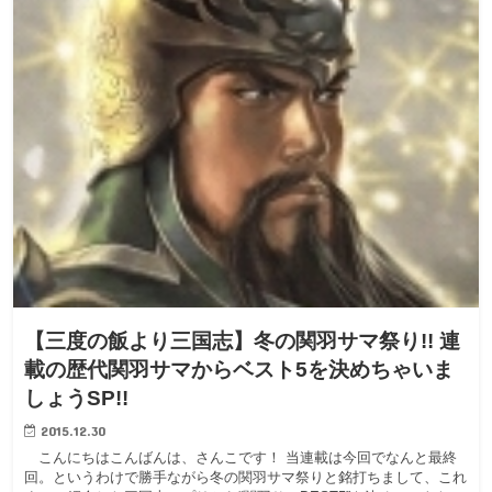
【三度の飯より三国志】冬の関羽サマ祭り!! 連
載の歴代関羽サマからベスト5を決めちゃいま
しょうSP!!
2015.12.30
こんにちはこんばんは、さんこです！ 当連載は今回でなんと最終
回。というわけで勝手ながら冬の関羽サマ祭りと銘打ちまして、これ