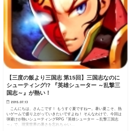
【三度の飯より三国志 第15回】三国志なのに
シューティング!? 『英雄シューター ～乱撃三
国志～』が熱い！
2015.07.13
こんにちは、さんこです！ もうすぐ夏ですねー。暑い夏こそ、熱
いゲームで盛り上がっていきたいですよね！ そんなわけで、今回は
弾避けが熱いシューティングRPG『英雄シューター ～乱撃三国志
～』で、現実世界の暑さを忘れちゃい…