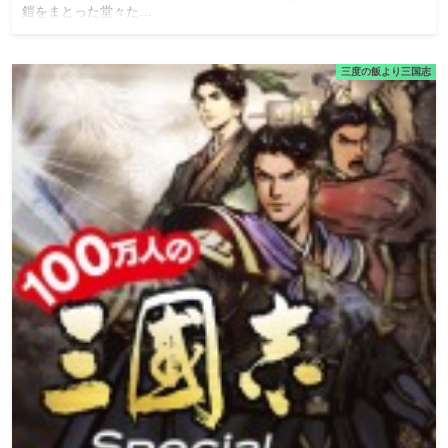
鎧をまとった堂々た…
三度の飯より三国志