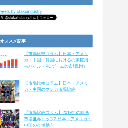
weets by otakuindustry
オススメ記事
【市場比較コラム】日本・アメリ
カ・中国・韓国におけるの家庭用・
モバイル・PCゲームの市場比較
【市場比較コラム】日本・アメリ
カ・中国のマンガ市場比較
【市場比較コラム】2019年の映画
市場世界トップ3 日本・アメリカ・
中国の市場動向