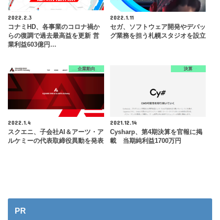
2022.2.3
2022.1.11
コナミHD、各事業のコロナ禍か
セガ、ソフトウェア開発やデバッ
らの復調で過去最高益を更新 営
グ業務を担う札幌スタジオを設立
業利益603億円…
企業動向
決算
2022.1.4
2021.12.14
スクエニ、子会社AI＆アーツ・ア
Cysharp、第4期決算を官報に掲
ルケミーの代表取締役異動を発表
載 当期純利益1700万円
PR