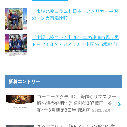
【市場比較コラム】日本・アメリカ・中国
のマンガ市場比較
【市場比較コラム】2019年の映画市場世界
トップ3 日本・アメリカ・中国の市場動向
新着エントリー
コーエーテクモHD、新作やリマスター
版の販売好調で営業利益387億円 令
和4年3月期第3四半期決算
2022.02.04
スクエニHD、『FF14』などMMOが業