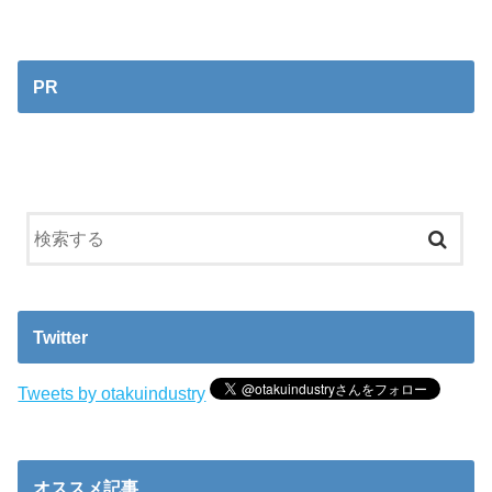
PR
Twitter
Tweets by otakuindustry
オススメ記事