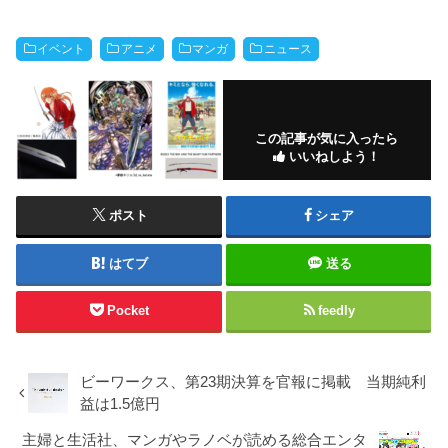
イベント
アニメ
マンガ
ニュース
この記事が気に入ったら
いいねしよう！
ポスト
シェア
はてブ
送る
Pocket
feedly
ビーワークス、第23期決算を官報に掲載 当期純利
益は1.5億円
主婦と生活社、マンガやラノベが読める総合エンタ