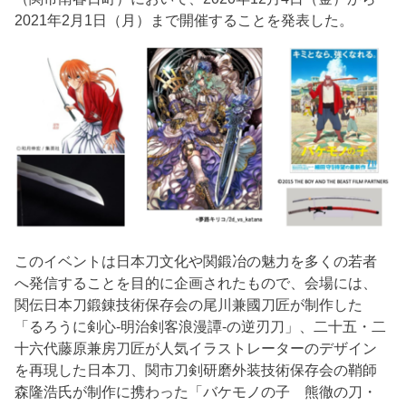
2021年2月1日（月）まで開催することを発表した。
このイベントは日本刀文化や関鍛冶の魅力を多くの若者
へ発信することを目的に企画されたもので、会場には、
関伝日本刀鍛錬技術保存会の尾川兼國刀匠が制作した
「るろうに剣心-明治剣客浪漫譚-の逆刃刀」、二十五・二
十六代藤原兼房刀匠が人気イラストレーターのデザイン
を再現した日本刀、関市刀剣研磨外装技術保存会の鞘師
森隆浩氏が制作に携わった「バケモノの子 熊徹の刀・