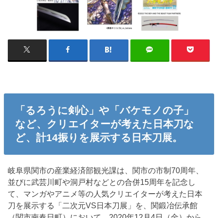
「るろうに剣心」や「バケモノの子」
など、クリエイターが考えた日本刀な
ど、計14振りを展示する日本刀展。
岐阜県関市の産業経済部観光課は、関市の市制70周年、
並びに武芸川町や洞戸村などとの合併15周年を記念し
て、マンガやアニメ等の人気クリエイターが考えた日本
刀を展示する「二次元VS日本刀展」を、関鍛冶伝承館
（関市南春日町）において、2020年12月4日（金）から