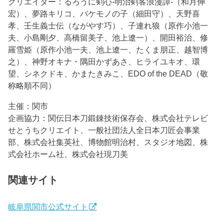
クリエイター：るろうに剣心-明治剣客浪漫譚-（和月伸
宏）、夢路キリコ、バケモノの子（細田守）、天野喜
孝、壬生義士伝（ながやす巧）、子連れ狼（原作小池一
夫、小島剛夕、高橋留美子、池上遼一）、開田裕治、修
羅雪姫（原作小池一夫、池上遼一、たくま朋正、越智博
之）、神野オキナ・隅田かずあさ、ヒライユキオ、環
望、シネクドキ、かまたきみこ、EDO of the DEAD（敬
称略順不同）
主催：関市
企画協力：関伝日本刀鍛錬技術保存会、株式会社テレビ
せとうちクリエイト、一般社団法人全日本刀匠会事業
部、株式会社集英社、博物館明治村、スタジオ地図、株
式会社ホーム社、株式会社現刀美
関連サイト
岐阜県関市公式サイト