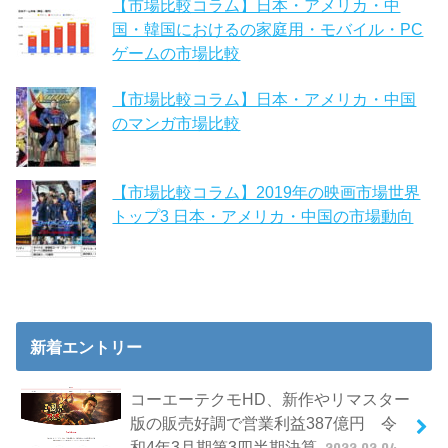
【市場比較コラム】日本・アメリカ・中
国・韓国におけるの家庭用・モバイル・PC
ゲームの市場比較
【市場比較コラム】日本・アメリカ・中国
のマンガ市場比較
【市場比較コラム】2019年の映画市場世界
トップ3 日本・アメリカ・中国の市場動向
新着エントリー
コーエーテクモHD、新作やリマスター
版の販売好調で営業利益387億円 令
和4年3月期第3四半期決算
2022.02.04