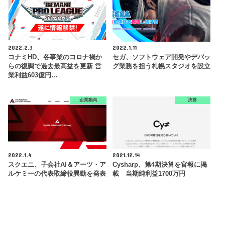
2022.2.3
2022.1.11
コナミHD、各事業のコロナ禍か
セガ、ソフトウェア開発やデバッ
らの復調で過去最高益を更新 営
グ業務を担う札幌スタジオを設立
業利益603億円…
企業動向
決算
2022.1.4
2021.12.14
スクエニ、子会社AI＆アーツ・ア
Cysharp、第4期決算を官報に掲
ルケミーの代表取締役異動を発表
載 当期純利益1700万円