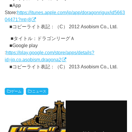
■App
Store:
https://itunes.apple.com/jp/app/doragonrigux/id5663
04471?mt=8
■コピーライト表記：（C） 2012 Asobism Co., Ltd.
■タイトル：ドラゴンリーグＡ
■Google play
:
https://play.google.com/store/apps/details?
id=jp.co.asobism.dragona2
■コピーライト表記：（C） 2013 Asobism Co., Ltd.
ゲーム
ニュース