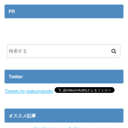
PR
Twitter
Tweets by otakuindustry
オススメ記事