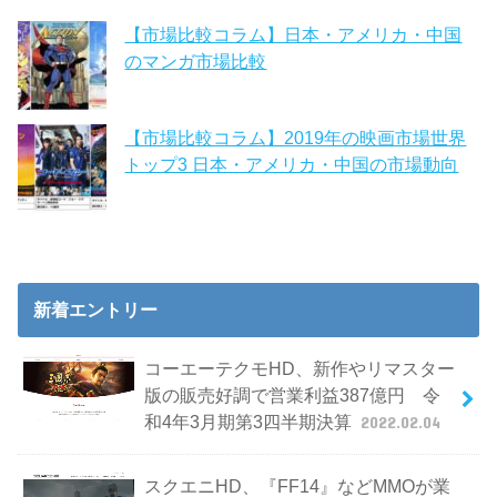
【市場比較コラム】日本・アメリカ・中国
のマンガ市場比較
【市場比較コラム】2019年の映画市場世界
トップ3 日本・アメリカ・中国の市場動向
新着エントリー
コーエーテクモHD、新作やリマスター
版の販売好調で営業利益387億円 令
和4年3月期第3四半期決算
2022.02.04
スクエニHD、『FF14』などMMOが業