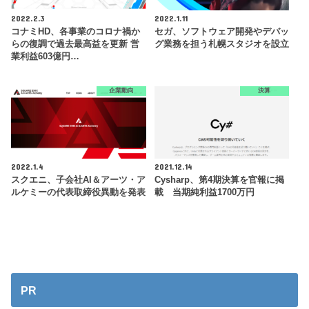
2022.2.3
2022.1.11
コナミHD、各事業のコロナ禍か
セガ、ソフトウェア開発やデバッ
らの復調で過去最高益を更新 営
グ業務を担う札幌スタジオを設立
業利益603億円…
企業動向
決算
2022.1.4
2021.12.14
スクエニ、子会社AI＆アーツ・ア
Cysharp、第4期決算を官報に掲
ルケミーの代表取締役異動を発表
載 当期純利益1700万円
PR