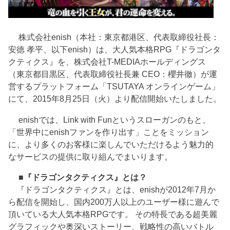
株式会社enish（本社：東京都港区、代表取締役社長：
安徳 孝平、以下enish）は、大人気本格RPG『ドラゴンタ
クティクス』を、株式会社T-MEDIAホールディングス
（東京都目黒区、代表取締役社長兼 CEO：櫻井徹）が運
営するプラットフォーム「TSUTAYA オンラインゲーム」
にて、2015年8月25日（火）より配信開始いたしました。
enishでは、Link with Funというスローガンのもと、
「世界中にenishファンを作り出す」ことをミッション
に、より多くのお客様に楽しんでいただけるよう魅力的
なサービスの提供に取り組んでまいります。
■『ドラゴンタクティクス』とは？
『ドラゴンタクティクス』とは、enishが2012年7月か
ら配信を開始し、国内200万人以上のユーザー様に遊んで
頂いている大人気本格RPGです。 その特長である超美麗
グラフィックや奥深いストーリー、戦略性の高いバトル