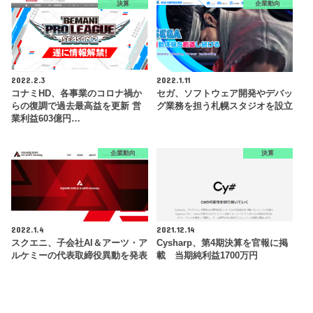
決算
企業動向
2022.2.3
2022.1.11
コナミHD、各事業のコロナ禍か
セガ、ソフトウェア開発やデバッ
らの復調で過去最高益を更新 営
グ業務を担う札幌スタジオを設立
業利益603億円…
企業動向
決算
2022.1.4
2021.12.14
スクエニ、子会社AI＆アーツ・ア
Cysharp、第4期決算を官報に掲
ルケミーの代表取締役異動を発表
載 当期純利益1700万円