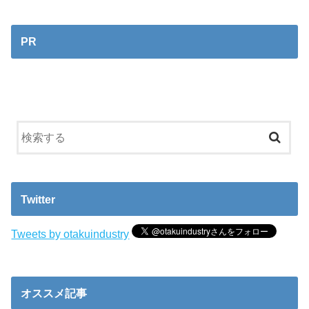
PR
Twitter
Tweets by otakuindustry
オススメ記事