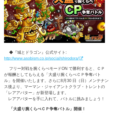
◆『城とドラゴン』公式サイト:
http://www.asobism.co.jp/social/shirodora/
フリー対戦を腕くらべモードON で勝利すると、ＣＰ
が報酬としてもらえる「大盛り腕くらべＣＰ争奪バト
ル」を開催いたします。さらに8月30 日（日）メンテナン
ス後より、マーマン・ジャイアントクラブ・トレントの
「レアアバター」が新登場します。
レアアバターを手に入れて、バトルに挑みましょう！
「大盛り腕くらべＣＰ争奪バトル」開催！