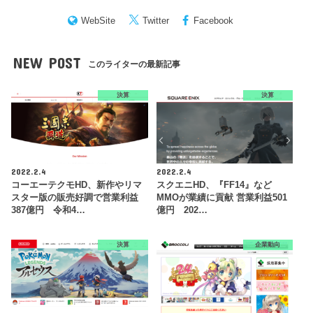
WebSite
Twitter
Facebook
NEW POST
このライターの最新記事
決算
決算
2022.2.4
2022.2.4
コーエーテクモHD、新作やリマ
スクエニHD、『FF14』など
スター版の販売好調で営業利益
MMOが業績に貢献 営業利益501
387億円 令和4…
億円 202…
決算
企業動向