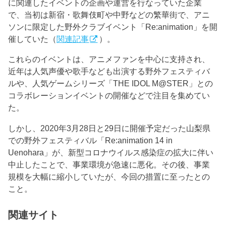
に関連したイベントの企画や運営を行なっていた企業
で、当初は新宿・歌舞伎町や中野などの繁華街で、アニ
ソンに限定した野外クラブイベント「Re:animation」を開
催していた（
関連記事
）。
これらのイベントは、アニメファンを中心に支持され、
近年は人気声優や歌手なども出演する野外フェスティバ
ルや、人気ゲームシリーズ「THE IDOL M@STER」との
コラボレーションイベントの開催などで注目を集めてい
た。
しかし、2020年3月28日と29日に開催予定だった山梨県
での野外フェスティバル「Re:animation 14 in
Uenohara」が、新型コロナウイルス感染症の拡大に伴い
中止したことで、事業環境が急速に悪化。その後、事業
規模を大幅に縮小していたが、今回の措置に至ったとの
こと。
関連サイト