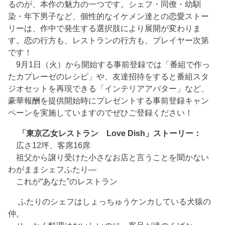
るのが、本作の魅力の一つです。シェフ・同僚・幼馴
染・年下男子など、個性的なイケメン達との恋愛ストー
リーは、作中で発生する選択肢により展開が変わりま
す。恋の行方も、レストランの行方も、プレイヤー次第
です！
9月1日（火）から開始する事前登録では「番組で作っ
たカプレーゼのレシピ」や、友達招待をすると番組スタ
ジオセットを再現できる「インテリアアバター」など、
豪華報酬を提供開始時にプレゼントする事前登録キャン
ペーンを実施していますのでぜひご登録ください！
「東京乙女レストラン Love Dish」ストーリー：
広さ12坪、客席16席
祖父から譲り受けた小さなお店と言うことを聞かない
わがままシェフふたり―
これが“あなた”のレストラン
ふたりのシェフはしょっちゅうケンカしている犬猿の
仲。