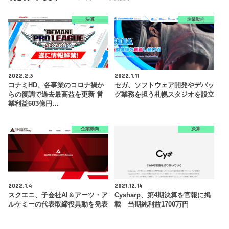
決算
企業動向
2022.2.3
2022.1.11
コナミHD、各事業のコロナ禍か
セガ、ソフトウェア開発やデバッ
らの復調で過去最高益を更新 営
グ業務を担う札幌スタジオを設立
業利益603億円…
企業動向
決算
2022.1.4
2021.12.14
スクエニ、子会社AI＆アーツ・ア
Cysharp、第4期決算を官報に掲
ルケミーの代表取締役異動を発表
載 当期純利益1700万円