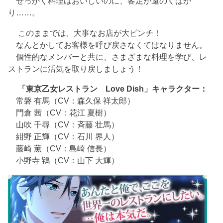
せっかく料理はおいしいのに、客足が遠のくばか
り……。
このままでは、大事なお店が大ピンチ！
なんとかしてお客様を呼び戻さなくてはなりません。
個性的なメンバーと共に、さまざまな料理を学び、レ
ストランに活気を取り戻しましょう！
「東京乙女レストラン Love Dish」キャラクター：
常磐 有馬（CV：森久保 祥太郎）
門倉 茜（CV：花江 夏樹）
山吹 千尋（CV：斉藤 壮馬）
紺野 正輝（CV：石川 界人）
藤崎 薫（CV：島崎 信長）
小野寺 鴇（CV：山下 大輝）