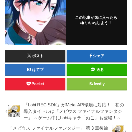
この記事が気に入ったら
いいねしよう！
ポスト
シェア
はてブ
送る
Pocket
feedly
「Lobi REC SDK」がMetal API環境に対応！ 初の
導入タイトルは「メビウス ファイナルファンタジ
ー」 ～ゲーム中にLobiキャラ「ぬこ」も登場！～
「メビウス ファイナルファンタジー」 第 3 章後編