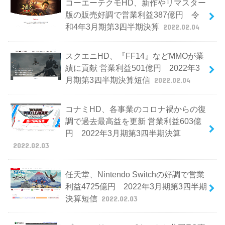
コーエーテクモHD、新作やリマスター
版の販売好調で営業利益387億円 令
和4年3月期第3四半期決算
2022.02.04
スクエニHD、『FF14』などMMOが業
績に貢献 営業利益501億円 2022年3
月期第3四半期決算短信
2022.02.04
コナミHD、各事業のコロナ禍からの復
調で過去最高益を更新 営業利益603億
円 2022年3月期第3四半期決算
2022.02.03
任天堂、Nintendo Switchの好調で営業
利益4725億円 2022年3月期第3四半期
決算短信
2022.02.03