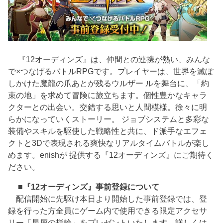
『12オーディンズ』は、仲間との連携が熱い、みんな
で×つなげるバトルRPGです。プレイヤーは、世界を滅ぼ
しかけた魔龍の爪あとが残るウルザー ルを舞台に、「約
束の地」を求めて冒険に旅立ちます。個性豊かなキャラ
クターとの出会い。交錯する思いと人間模様。徐々に明
らかになっていくストーリー。 ジョブシステムと多彩な
装備やスキルを駆使した戦略性と共に、ド派手なエフェ
クトと3Dで表現される爽快なリアルタイムバトルが楽し
めます。enishが 提供する『12オーディンズ』にご期待く
ださい。
■『12オーディンズ』事前登録について
配信開始に先駆け本日より開始した事前登録では、登
録を行った方全員にゲーム内で使用できる限定アクセサ
リー「星屑の指輪」をプレゼントいたします。詳しくは