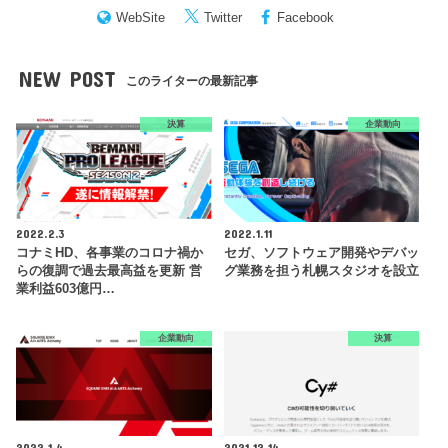
WebSite
Twitter
Facebook
NEW POST
このライターの最新記事
決算
企業動向
2022.2.3
2022.1.11
コナミHD、各事業のコロナ禍か
セガ、ソフトウェア開発やデバッ
らの復調で過去最高益を更新 営
グ業務を担う札幌スタジオを設立
業利益603億円…
企業動向
決算
2022.1.4
2021.12.14