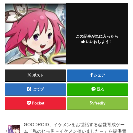
この記事が気に入ったら
いいねしよう！
ポスト
シェア
はてブ
送る
Pocket
feedly
GOODROID、イケメンをお世話する恋愛育成ゲー
ム「私のヒモ男～イケメン拾いました～」を提供開