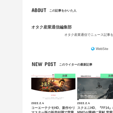
ABOUT
この記事をかいた人
オタク産業通信編集部
オタク産業通信でニュース記事
WebSite
NEW POST
このライターの最新記事
決算
決
2022.2.4
2022.2.4
コーエーテクモHD、新作やリ
スクエニHD、『FF14
マスター版の販売好調で営業
MMOが業績に貢献 営