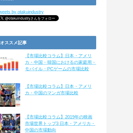
weets by otakuindustry
オススメ記事
【市場比較コラム】日本・アメリ
カ・中国・韓国におけるの家庭用・
モバイル・PCゲームの市場比較
【市場比較コラム】日本・アメリ
カ・中国のマンガ市場比較
【市場比較コラム】2019年の映画
市場世界トップ3 日本・アメリカ・
中国の市場動向