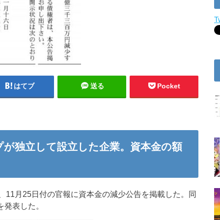
T
はてブ
送る
Pocket
ープが独立して設立した企業。資本金の額
11月25日付の官報に資本金の減少公告を掲載した。同
とを発表した。