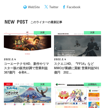
WebSite
Twitter
Facebook
NEW POST
このライターの最新記事
決算
決算
2022.2.4
2022.2.4
コーエーテクモHD、新作やリマ
スクエニHD、『FF14』など
スター版の販売好調で営業利益
MMOが業績に貢献 営業利益501
387億円 令和4…
億円 202…
決算
企業動向