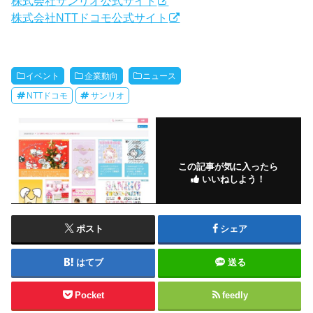
株式会社サンリオ公式サイト
株式会社NTTドコモ公式サイト
イベント
企業動向
ニュース
NTTドコモ
サンリオ
この記事が気に入ったら
いいねしよう！
ポスト
シェア
はてブ
送る
Pocket
feedly