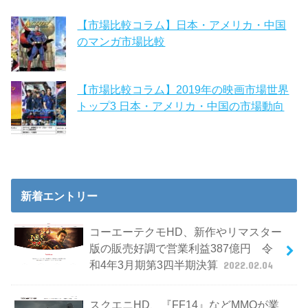
【市場比較コラム】日本・アメリカ・中国
のマンガ市場比較
【市場比較コラム】2019年の映画市場世界
トップ3 日本・アメリカ・中国の市場動向
新着エントリー
コーエーテクモHD、新作やリマスター
版の販売好調で営業利益387億円 令
和4年3月期第3四半期決算
2022.02.04
スクエニHD、『FF14』などMMOが業