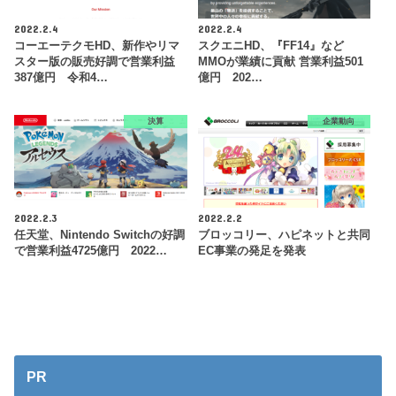
2022.2.4
2022.2.4
コーエーテクモHD、新作やリマ
スクエニHD、『FF14』など
スター版の販売好調で営業利益
MMOが業績に貢献 営業利益501
387億円 令和4…
億円 202…
決算
企業動向
2022.2.3
2022.2.2
任天堂、Nintendo Switchの好調
ブロッコリー、ハピネットと共同
で営業利益4725億円 2022…
EC事業の発足を発表
PR