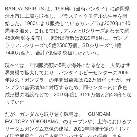
BANDAI SPIRITS は、1969年（当時バンダイ）に静岡県
清水市に工場を取得し、プラスチックモデルの生産を開
始した。1980年より販売しているガンプラは2020年に40
周年を迎え、これまでにリアルとSDシリーズあわせて約
4500種類を発売し、累計出荷数は2020年5月に、ガンプ
ラリアルシリーズで5億2580万個、SDシリーズで1億
7440万個と、合計7億個を突破したという。
現在では、年間販売額の5割が海外になるなど、人気は世
界規模で拡大しており、バンダイホビーセンターの2006
年度の「ガンプラ」の年間出荷数は722万個だったが、ガ
ンプラの需要増加に対応するため、同センター内に多色
成形機の増設などで、2019年度は3126万個と約4.3倍とな
っていた。
だが、ガンダムを取り巻く環境は、「GUNDAM
FACTORY YOKOHAMA」のオープンや、上海におけるフ
リーダムガンダム立像の建設、2021年開催予定の「ドバ
イ国際博覧会」の日本館アンバサダーへの任命、さら