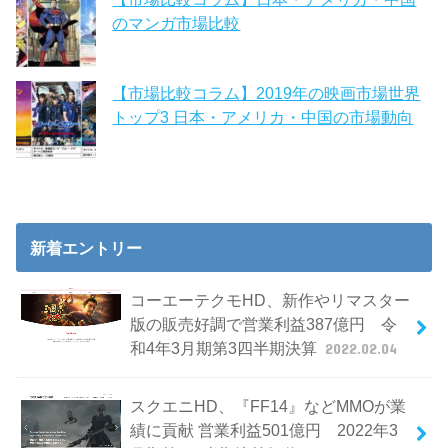
のマンガ市場比較
【市場比較コラム】2019年の映画市場世界
トップ3 日本・アメリカ・中国の市場動向
新着エントリー
コーエーテクモHD、新作やリマスター
版の販売好調で営業利益387億円 令
和4年3月期第3四半期決算
2022.02.04
スクエニHD、『FF14』などMMOが業
績に貢献 営業利益501億円 2022年3