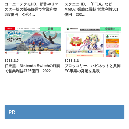
コーエーテクモHD、新作やリマ
スクエニHD、『FF14』など
スター版の販売好調で営業利益
MMOが業績に貢献 営業利益501
387億円 令和4…
億円 202…
決算
企業動向
2022.2.3
2022.2.2
任天堂、Nintendo Switchの好調
ブロッコリー、ハピネットと共同
で営業利益4725億円 2022…
EC事業の発足を発表
PR