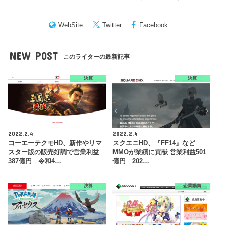
WebSite
Twitter
Facebook
NEW POST
このライターの最新記事
決算
決算
2022.2.4
2022.2.4
コーエーテクモHD、新作やリマ
スクエニHD、『FF14』など
スター版の販売好調で営業利益
MMOが業績に貢献 営業利益501
387億円 令和4…
億円 202…
決算
企業動向