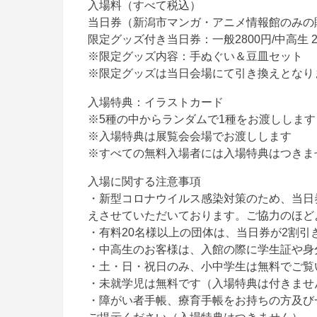
入場料（すべて税込）
当日券（新潟市マンガ・アニメ情報館のみの販売）
限定グッズ付き当日券：一般2800円/中高生 260
※限定グッズ内容：手ぬぐい＆豆皿セット
※限定グッズは当日会場にて引き換えとなり
入場特典：イラストカード
※5種の中からランダムで1種をお渡しします
※入場特典は展覧会会場でお渡しします
※すべての無料入場者には入場特典はつきま
入場に関する注意事項
・新型コロナウイルス感染対策のため、当日
えさせていただいております。ご協力のほど
・有料20名様以上の団体は、当日券が2割引
・中高生のお客様は、入館の際に学生証や身
・土・日・祝日のみ、小中学生は無料でご覧
・未就学児は無料です（入場特典は付きませ
・障がい者手帳、療育手帳をお持ちの方及び
ご提示ください（入場特典はつきません）