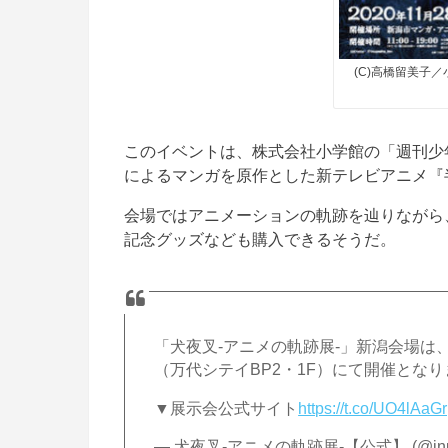
(C)高橋留美子
このイベントは、株式会社小学館の「週刊少
によるマンガを原作とした新テレビアニメ『
会場ではアニメーションの軌跡を辿りながら
記念グッズなども購入できるそうだ。
「犬夜叉-アニメの軌跡展-」新潟会場は、
（万代シテイBP2・1F）にて開催とな
▼展示会公式サイト
https://t.co/UO4lAaG
— 犬夜叉-アニメの軌跡展-【公式】 (@inuya