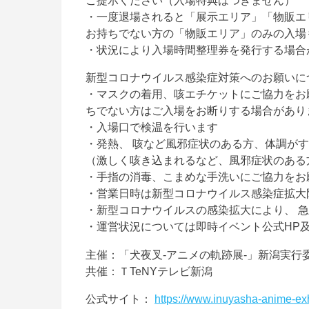
・一度退場されると「展示エリア」「物販エ
お持ちでない方の「物販エリア」のみの入場
・状況により入場時間整理券を発行する場合
新型コロナウイルス感染症対策へのお願いに
・マスクの着用、咳エチケットにご協力をお
ちでない方はご入場をお断りする場合があり
・入場口で検温を行います
・発熱、 咳など風邪症状のある方、体調が
（激しく咳き込まれるなど、風邪症状のある
・手指の消毒、こまめな手洗いにご協力をお
・営業日時は新型コロナウイルス感染症拡大
・新型コロナウイルスの感染拡大により、 
・運営状況については即時イベント公式HP及び
主催：「犬夜叉-アニメの軌跡展-」新潟実行
共催：ＴTeNYテレビ新潟
公式サイト：
https://www.inuyasha-anime-exh