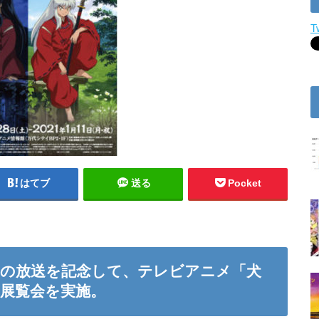
T
はてブ
送る
Pocket
』の放送を記念して、テレビアニメ「犬
展覧会を実施。