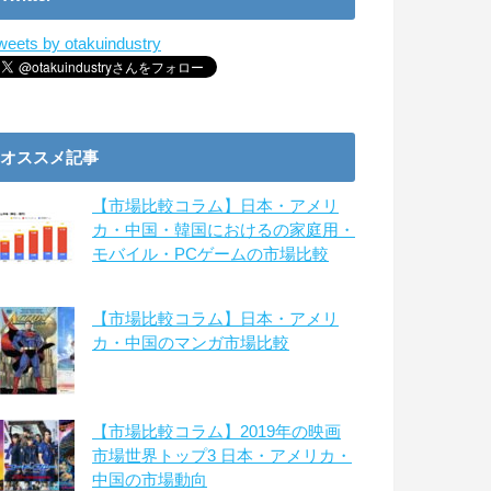
weets by otakuindustry
オススメ記事
【市場比較コラム】日本・アメリ
カ・中国・韓国におけるの家庭用・
モバイル・PCゲームの市場比較
【市場比較コラム】日本・アメリ
カ・中国のマンガ市場比較
【市場比較コラム】2019年の映画
市場世界トップ3 日本・アメリカ・
中国の市場動向