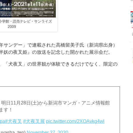
／小学館・読売テレビ・サンライズ
2009
年サンデー」で連載された高橋留美子氏（新潟県出身）
半妖の夜叉姫』の放送を記念した開かれた展示会だ。
、「犬夜叉」の世界観が体験できるだけでなく、限定の
明日11月28日(土)から新潟市マンガ・アニメ情報館
ります！
rpa
#犬夜叉
#犬夜叉展
pic.twitter.com/2XOAvkg4wl
sha_ten)
November 27, 2020