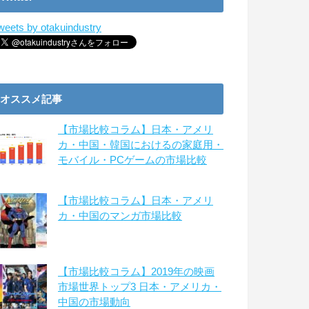
weets by otakuindustry
オススメ記事
【市場比較コラム】日本・アメリ
カ・中国・韓国におけるの家庭用・
モバイル・PCゲームの市場比較
【市場比較コラム】日本・アメリ
カ・中国のマンガ市場比較
【市場比較コラム】2019年の映画
市場世界トップ3 日本・アメリカ・
中国の市場動向