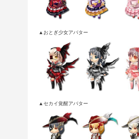
▲おとぎ少女アバター
▲セカイ覚醒アバター