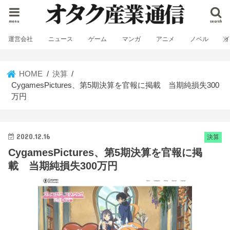
menu
search
運営会社
ニュース
ゲーム
マンガ
アニメ
ノベル
HOME
決算
CygamesPictures、第5期決算を官報に掲載 当期純損失300
万円
2020.12.16
決算
CygamesPictures、第5期決算を官報に掲
載 当期純損失300万円