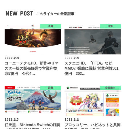
NEW POST
このライターの最新記事
決算
決算
2022.2.4
2022.2.4
コーエーテクモHD、新作やリマ
スクエニHD、『FF14』など
スター版の販売好調で営業利益
MMOが業績に貢献 営業利益501
387億円 令和4…
億円 202…
決算
企業動向
2022.2.3
2022.2.2
任天堂、Nintendo Switchの好調
ブロッコリー、ハピネットと共同