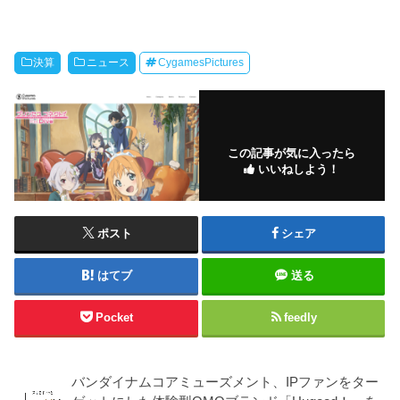
決算
ニュース
CygamesPictures
この記事が気に入ったら
いいねしよう！
ポスト
シェア
はてブ
送る
Pocket
feedly
バンダイナムコアミューズメント、IPファンをター