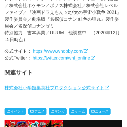
／株式会社ポケモン／ポノス株式会社／株式会社レベル
ファイブ／『映画ドラえもん のび太の宇宙小戦争 2021』
製作委員会／劇場版『名探偵コナン 緋色の弾丸』製作委
員会／名探偵コナンゼミ
特別協力：吉本興業／UUUM 他調整中 （2020年12月
15日時点）
公式サイト：
https://www.whobby.com/
公式Twitter：
https://twitter.com/whf_online
関連サイト
株式会社小学館集英社プロダクション公式サイト
イベント
アニメ
マンガ
ゲーム
ニュース