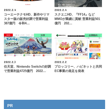
2022.2.4
2022.2.4
コーエーテクモHD、新作やリマ
スクエニHD、『FF14』など
スター版の販売好調で営業利益
MMOが業績に貢献 営業利益501
387億円 令和4…
億円 202…
決算
企業動向
2022.2.3
2022.2.2
任天堂、Nintendo Switchの好調
ブロッコリー、ハピネットと共同
で営業利益4725億円 2022…
EC事業の発足を発表
PR