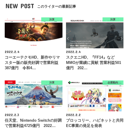
NEW POST
このライターの最新記事
決算
決算
2022.2.4
2022.2.4
コーエーテクモHD、新作やリマ
スクエニHD、『FF14』など
スター版の販売好調で営業利益
MMOが業績に貢献 営業利益501
387億円 令和4…
億円 202…
決算
企業動向
2022.2.3
2022.2.2
任天堂、Nintendo Switchの好調
ブロッコリー、ハピネットと共同
で営業利益4725億円 2022…
EC事業の発足を発表