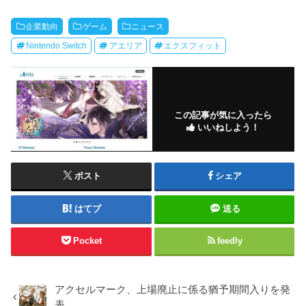
企業動向
ゲーム
ニュース
Nintendo Switch
アエリア
エクスフィット
この記事が気に入ったら
いいねしよう！
ポスト
シェア
はてブ
送る
Pocket
feedly
アクセルマーク、上場廃止に係る猶予期間入りを発
表