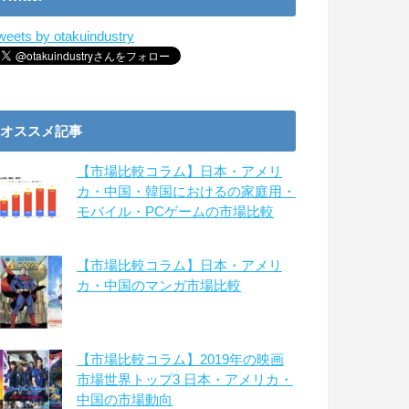
weets by otakuindustry
オススメ記事
【市場比較コラム】日本・アメリ
カ・中国・韓国におけるの家庭用・
モバイル・PCゲームの市場比較
【市場比較コラム】日本・アメリ
カ・中国のマンガ市場比較
【市場比較コラム】2019年の映画
市場世界トップ3 日本・アメリカ・
中国の市場動向