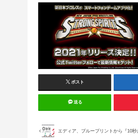
ポスト
送る
エディア、ブループリントから『10秒走