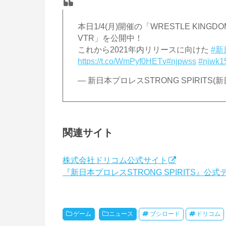
本日1/4(月)開催の「WRESTLE KING
VTR」を公開中！
これから2021年内リリースに向けた
#新
https://t.co/WmPyf0HETv
#njpwss
#njwk1
— 新日本プロレスSTRONG SPIRITS(新日
関連サイト
株式会社ドリコム公式サイト
『新日本プロレスSTRONG SPIRITS』公
ゲーム
ニュース
ブシロード
ドリコム