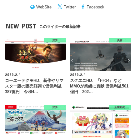
WebSite
Twitter
Facebook
NEW POST
このライターの最新記事
決算
決算
2022.2.4
2022.2.4
コーエーテクモHD、新作やリマ
スクエニHD、『FF14』など
スター版の販売好調で営業利益
MMOが業績に貢献 営業利益501
387億円 令和4…
億円 202…
決算
企業動向