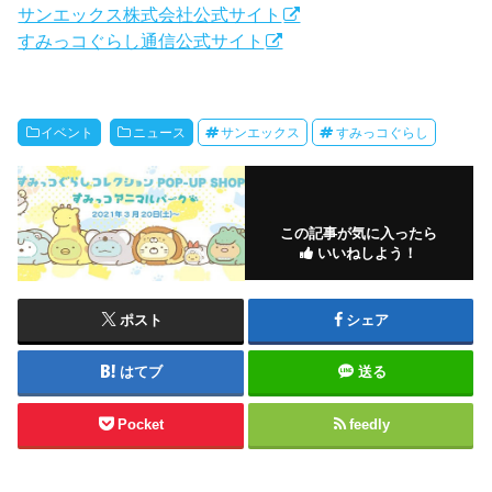
サンエックス株式会社公式サイト
すみっコぐらし通信公式サイト
イベント
ニュース
サンエックス
すみっコぐらし
この記事が気に入ったら
いいねしよう！
ポスト
シェア
はてブ
送る
Pocket
feedly