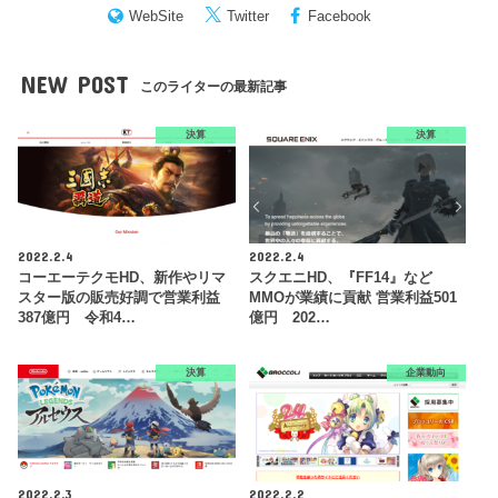
WebSite
Twitter
Facebook
NEW POST
このライターの最新記事
決算
決算
2022.2.4
2022.2.4
コーエーテクモHD、新作やリマ
スクエニHD、『FF14』など
スター版の販売好調で営業利益
MMOが業績に貢献 営業利益501
387億円 令和4…
億円 202…
決算
企業動向
2022.2.3
2022.2.2