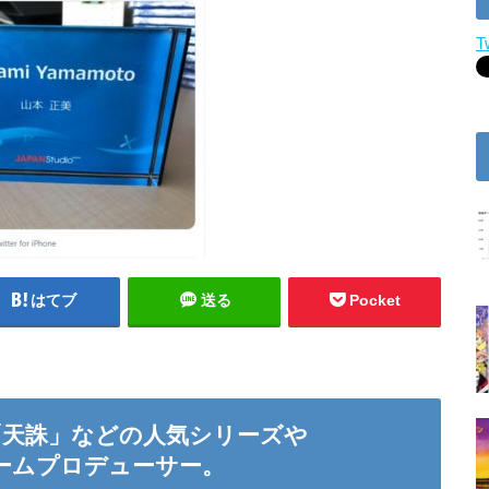
T
はてブ
送る
Pocket
「天誅」などの人気シリーズや
たゲームプロデューサー。