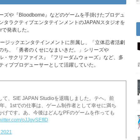
や『Bloodborne』などのゲームを手掛けたプロデュ
タラクティブエンタテインメントのJAPANスタジオを
erで発表した。
ュージックエンタテインメントに所属し、「立体忍者活劇
のち、「勇者のくせになまいきだ。」シリーズや
e』『ソウル・サクリファイス』『フリーダムウォーズ』など、多
ティブプロデューサーとして活躍していた。
、SIE JAPAN Studioを退職しました。テヘ。前
5年。1stでの仕事は、ゲーム制作者として幸せに満ち
かげです。あ、今後はどんなPFのゲームを作っても
twitter.com/oJJgvSEfID
 2021