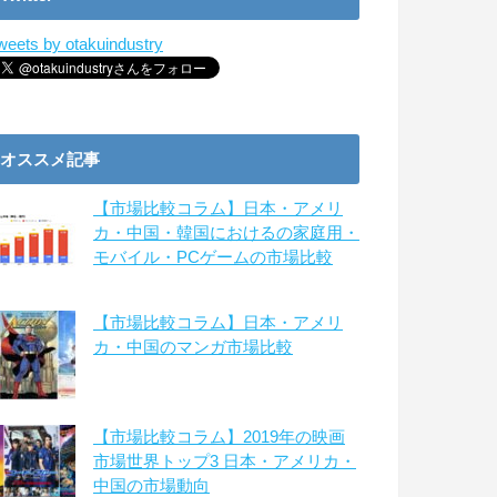
weets by otakuindustry
オススメ記事
【市場比較コラム】日本・アメリ
カ・中国・韓国におけるの家庭用・
モバイル・PCゲームの市場比較
【市場比較コラム】日本・アメリ
カ・中国のマンガ市場比較
【市場比較コラム】2019年の映画
市場世界トップ3 日本・アメリカ・
中国の市場動向