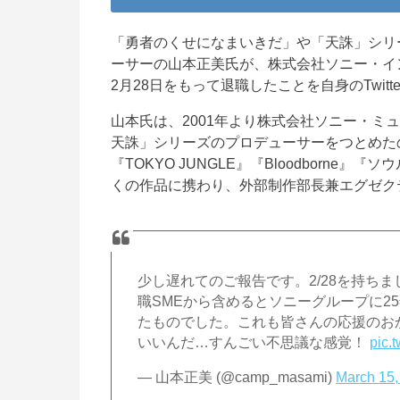
「勇者のくせになまいきだ」や「天誅」シリーズ
ーサーの山本正美氏が、株式会社ソニー・イン
2月28日をもって退職したことを自身のTwitt
山本氏は、2001年より株式会社ソニー・ミ
天誅」シリーズのプロデューサーをつとめた
『TOKYO JUNGLE』『Bloodborn
くの作品に携わり、外部制作部長兼エグゼク
少し遅れてのご報告です。2/28を持ちまして
職SMEから含めるとソニーグループに2
たものでした。これも皆さんの応援のお
いいんだ…すんごい不思議な感覚！
pic.
— 山本正美 (@camp_masami)
March 15,