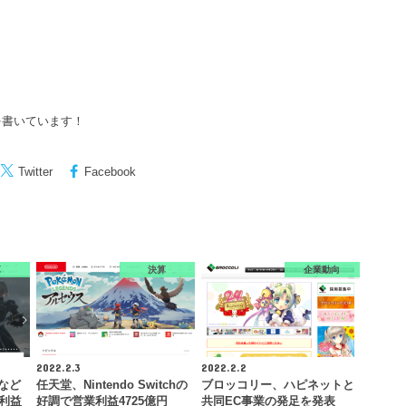
を書いています！
Twitter
Facebook
算
決算
企業動向
2022.2.3
2022.2.2
』など
任天堂、Nintendo Switchの
ブロッコリー、ハピネットと
業利益
好調で営業利益4725億円
共同EC事業の発足を発表