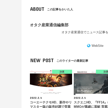
ABOUT
この記事をかいた人
オタク産業通信編集部
オタク産業通信でニュース記事
WebSite
NEW POST
このライターの最新記事
決算
決
2022.2.4
2022.2.4
コーエーテクモHD、新作やリ
スクエニHD、『FF14
マスター版の販売好調で営業
MMOが業績に貢献 営