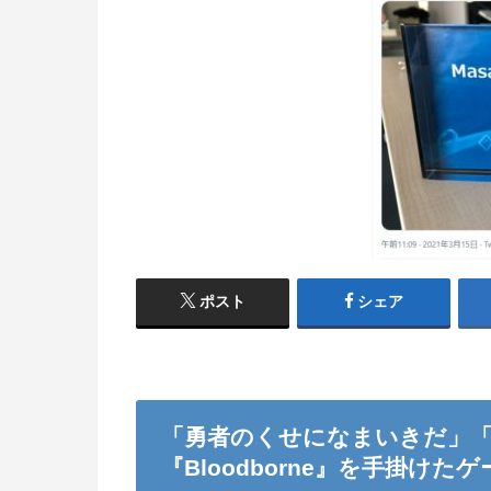
ポスト
シェア
「勇者のくせになまいきだ」
『Bloodborne』を手掛け