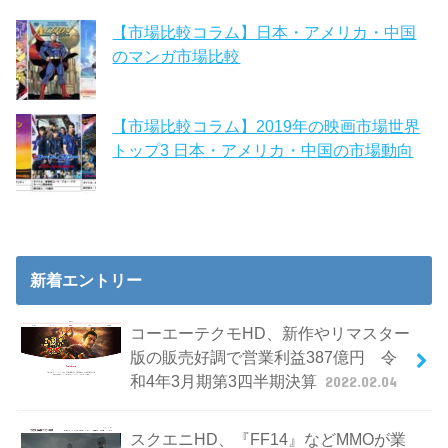
【市場比較コラム】日本・アメリカ・中国
のマンガ市場比較
【市場比較コラム】2019年の映画市場世界
トップ3 日本・アメリカ・中国の市場動向
新着エントリー
コーエーテクモHD、新作やリマスター
版の販売好調で営業利益387億円 令
和4年3月期第3四半期決算
2022.02.04
スクエニHD、『FF14』などMMOが業