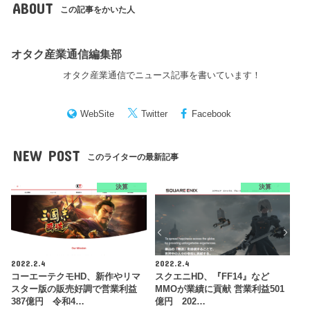
ABOUT
この記事をかいた人
オタク産業通信編集部
オタク産業通信でニュース記事を書いています！
WebSite
Twitter
Facebook
NEW POST
このライターの最新記事
決算
決算
2022.2.4
2022.2.4
コーエーテクモHD、新作やリマ
スクエニHD、『FF14』など
スター版の販売好調で営業利益
MMOが業績に貢献 営業利益501
387億円 令和4…
億円 202…