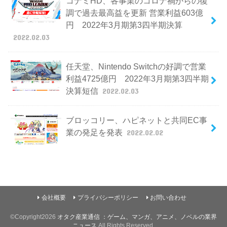
コナミHD、各事業のコロナ禍からの復
調で過去最高益を更新 営業利益603億
円 2022年3月期第3四半期決算
2022.02.03
任天堂、Nintendo Switchの好調で営業
利益4725億円 2022年3月期第3四半期
決算短信
2022.02.03
ブロッコリー、ハピネットと共同EC事
業の発足を発表
2022.02.02
会社概要
プライバシーポリシー
お問い合わせ
©Copyright2026
オタク産業通信 ：ゲーム、マンガ、アニメ、ノベルの業界
ニュース
.All Rights Reserved.