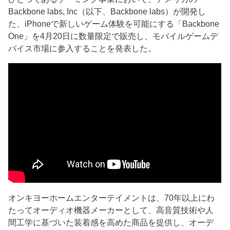
Backbone labs, Inc（以下、Backbone labs）が開発し
た、iPhoneで新しいゲーム体験を可能にする「Backbone
One」を4月20日に数量限定で販売し、モバイルゲームデ
バイス市場に参入することを発表した。
オンキヨーホームエンターテイメントは、70年以上にわ
たってオーディオ機器メーカーとして、高音質技術や人
間工学に基づいた装着感を高めた商品を提供し、オーデ