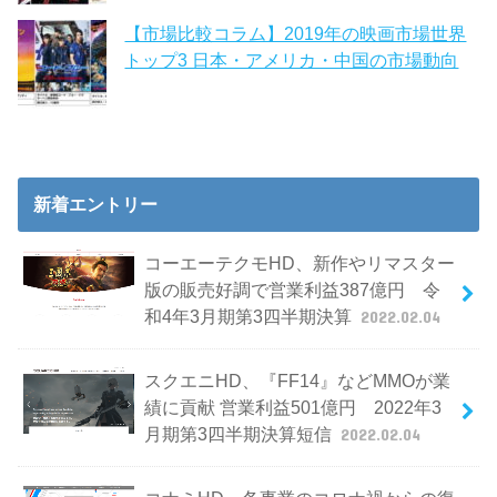
【市場比較コラム】2019年の映画市場世界
トップ3 日本・アメリカ・中国の市場動向
新着エントリー
コーエーテクモHD、新作やリマスター
版の販売好調で営業利益387億円 令
和4年3月期第3四半期決算
2022.02.04
スクエニHD、『FF14』などMMOが業
績に貢献 営業利益501億円 2022年3
月期第3四半期決算短信
2022.02.04