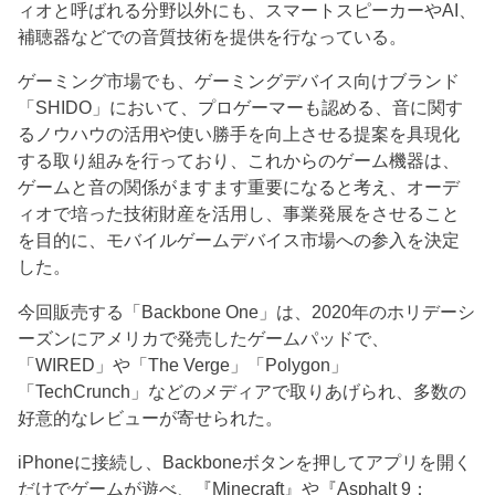
ィオと呼ばれる分野以外にも、スマートスピーカーやAI、
補聴器などでの音質技術を提供を行なっている。
ゲーミング市場でも、ゲーミングデバイス向けブランド
「SHIDO」において、プロゲーマーも認める、音に関す
るノウハウの活用や使い勝手を向上させる提案を具現化
する取り組みを行っており、これからのゲーム機器は、
ゲームと音の関係がますます重要になると考え、オーデ
ィオで培った技術財産を活用し、事業発展をさせること
を目的に、モバイルゲームデバイス市場への参入を決定
した。
今回販売する「Backbone One」は、2020年のホリデーシ
ーズンにアメリカで発売したゲームパッドで、
「WIRED」や「The Verge」「Polygon」
「TechCrunch」などのメディアで取りあげられ、多数の
好意的なレビューが寄せられた。
iPhoneに接続し、Backboneボタンを押してアプリを開く
だけでゲームが遊べ、『Minecraft』や『Asphalt 9：