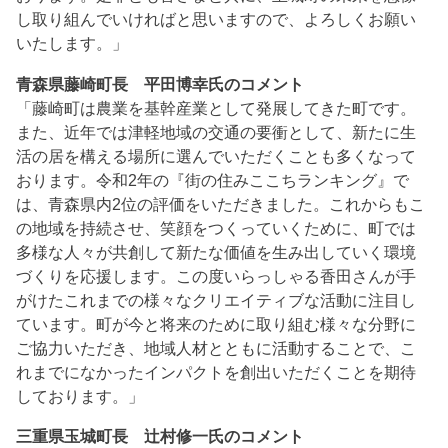
し取り組んでいければと思いますので、よろしくお願い
いたします。」
青森県藤崎町長 平田博幸氏のコメント
「藤崎町は農業を基幹産業として発展してきた町です。
また、近年では津軽地域の交通の要衝として、新たに生
活の居を構える場所に選んでいただくことも多くなって
おります。令和2年の『街の住みここちランキング』で
は、青森県内2位の評価をいただきました。これからもこ
の地域を持続させ、笑顔をつくっていくために、町では
多様な人々が共創して新たな価値を生み出していく環境
づくりを応援します。この度いらっしゃる香田さんが手
がけたこれまでの様々なクリエイティブな活動に注目し
ています。町が今と将来のために取り組む様々な分野に
ご協力いただき、地域人材とともに活動することで、こ
れまでになかったインパクトを創出いただくことを期待
しております。」
三重県玉城町長 辻村修一氏のコメント