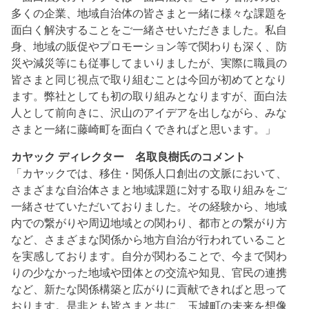
多くの企業、地域自治体の皆さまと一緒に様々な課題を
面白く解決することをご一緒させいただきました。私自
身、地域の販促やプロモーション等で関わりも深く、防
災や減災等にも従事してまいりましたが、実際に職員の
皆さまと同じ視点で取り組むことは今回が初めてとなり
ます。弊社としても初の取り組みとなりますが、面白法
人として前向きに、沢山のアイデアを出しながら、みな
さまと一緒に藤崎町を面白くできればと思います。」
カヤック ディレクター 名取良樹氏のコメント
「カヤックでは、移住・関係人口創出の文脈において、
さまざまな自治体さまと地域課題に対する取り組みをご
一緒させていただいておりました。その経験から、地域
内での繋がりや周辺地域との関わり、都市との繋がり方
など、さまざまな関係から地方自治が行われていること
を実感しております。自分が関わることで、今まで関わ
りの少なかった地域や団体との交流や知見、官民の連携
など、新たな関係構築と広がりに貢献できればと思って
おります。是非とも皆さまと共に、玉城町の未来を想像