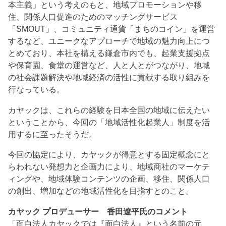
本主義」という考えのもと、地域プロモーションや移
住、関係人口促進のためのマッチングサービス
「SMOUT」、コミュニティ通貨「まちのコイン」を運営
するなど、ユニークなアプローチで地域の魅力向上につ
とめており、本社を構える鎌倉市内でも、起業支援拠点
や保育園、食堂の運営など、人と人とがつながり、地域
の社会課題解決や地域経済の活性に貢献する取り組みを
行なっている。
カヤックは、これらの経験を日本全国の地域に伝えたい
ということから、今回の「地域活性化起業人」制度を活
用するに至ったそうだ。
今回の協定により、カヤックが得意とする固定概念にと
らわれない発想力と企画力により、地域商社のマーケテ
ィングや、地域体験コンテンツの企画、移住、関係人口
の創出、増加などの地域活性化を目指すとのこと。
カヤック プロデューサー 香田遼平氏のコメント
「面白法人カヤックでは『面白法人』という名前の元、