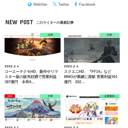
WebSite
Twitter
Facebook
NEW POST
このライターの最新記事
決算
決算
2022.2.4
2022.2.4
コーエーテクモHD、新作やリマ
スクエニHD、『FF14』など
スター版の販売好調で営業利益
MMOが業績に貢献 営業利益501
387億円 令和4…
億円 202…
決算
企業動向
2022.2.3
2022.2.2