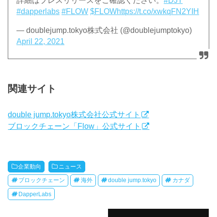
詳細はプレスリリースをご確認ください。
#DJT
#dapperlabs
#FLOW
$FLOW
https://t.co/xwkqFN2YIH
— doublejump.tokyo株式会社 (@doublejumptokyo)
April 22, 2021
関連サイト
double jump.tokyo株式会社公式サイト
ブロックチェーン「Flow」公式サイト
企業動向
ニュース
ブロックチェーン
海外
double jump.tokyo
カナダ
DapperLabs