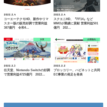
2022.2.4
2022.2.4
コーエーテクモHD、新作やリマ
スクエニHD、『FF14』など
スター版の販売好調で営業利益
MMOが業績に貢献 営業利益501
387億円 令和4…
億円 202…
決算
企業動向
2022.2.3
2022.2.2
任天堂、Nintendo Switchの好調
ブロッコリー、ハピネットと共同
で営業利益4725億円 2022…
EC事業の発足を発表