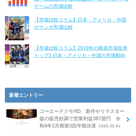
ゲームの市場比較
【市場比較コラム】日本・アメリカ・中国
のマンガ市場比較
【市場比較コラム】2019年の映画市場世界
トップ3 日本・アメリカ・中国の市場動向
新着エントリー
コーエーテクモHD、新作やリマスター
版の販売好調で営業利益387億円 令
和4年3月期第3四半期決算
2022.02.04