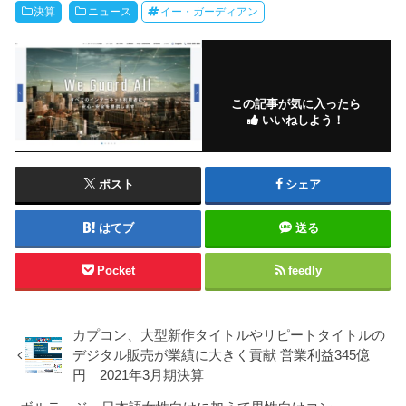
決算
ニュース
イー・ガーディアン
この記事が気に入ったら
いいねしよう！
ポスト
シェア
はてブ
送る
Pocket
feedly
カプコン、大型新作タイトルやリピートタイトルの
デジタル販売が業績に大きく貢献 営業利益345億
円 2021年3月期決算