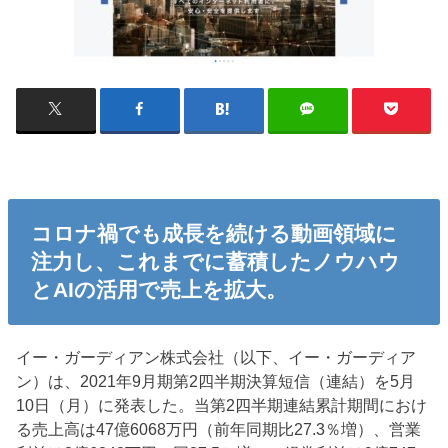
コロナ禍でも成長を続ける動画領域に
注力し、これまでに蓄積したノウハウ
とAIの活用で売上を拡大。
イー・ガーディアン株式会社（以下、イー・ガーディア
ン）は、2021年9月期第2四半期決算短信（連結）を5月
10日（月）に発表した。当第2四半期連結累計期間におけ
る売上高は47億6068万円（前年同期比27.3％増）、営業