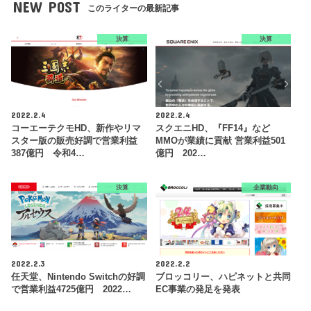
NEW POST
このライターの最新記事
決算
決算
2022.2.4
2022.2.4
コーエーテクモHD、新作やリマ
スクエニHD、『FF14』など
スター版の販売好調で営業利益
MMOが業績に貢献 営業利益501
387億円 令和4…
億円 202…
決算
企業動向
2022.2.3
2022.2.2
任天堂、Nintendo Switchの好調
ブロッコリー、ハピネットと共同
で営業利益4725億円 2022…
EC事業の発足を発表