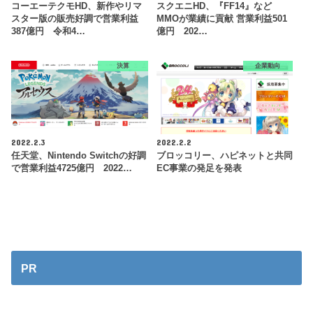
コーエーテクモHD、新作やリマ
スクエニHD、『FF14』など
スター版の販売好調で営業利益
MMOが業績に貢献 営業利益501
387億円 令和4…
億円 202…
決算
企業動向
2022.2.3
2022.2.2
任天堂、Nintendo Switchの好調
ブロッコリー、ハピネットと共同
で営業利益4725億円 2022…
EC事業の発足を発表
PR