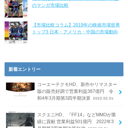
のマンガ市場比較
【市場比較コラム】2019年の映画市場世界
トップ3 日本・アメリカ・中国の市場動向
新着エントリー
コーエーテクモHD、新作やリマスター
版の販売好調で営業利益387億円 令
和4年3月期第3四半期決算
2022.02.04
スクエニHD、『FF14』などMMOが業
績に貢献 営業利益501億円 2022年3