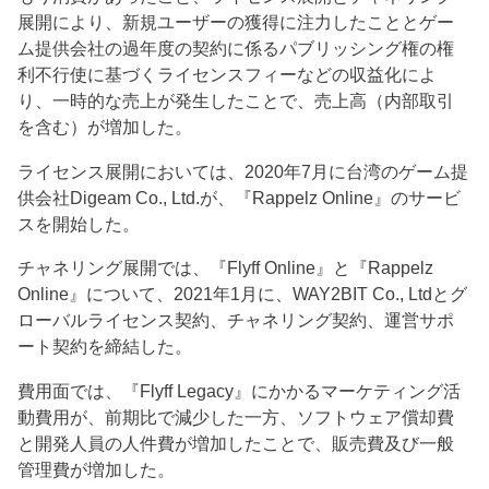
展開により、新規ユーザーの獲得に注力したこととゲー
ム提供会社の過年度の契約に係るパブリッシング権の権
利不行使に基づくライセンスフィーなどの収益化によ
り、一時的な売上が発生したことで、売上高（内部取引
を含む）が増加した。
ライセンス展開においては、2020年7月に台湾のゲーム提
供会社Digeam Co., Ltd.が、『Rappelz Online』のサービ
スを開始した。
チャネリング展開では、『Flyff Online』と『Rappelz
Online』について、2021年1月に、WAY2BIT Co., Ltdとグ
ローバルライセンス契約、チャネリング契約、運営サポ
ート契約を締結した。
費用面では、『Flyff Legacy』にかかるマーケティング活
動費用が、前期比で減少した一方、ソフトウェア償却費
と開発人員の人件費が増加したことで、販売費及び一般
管理費が増加した。