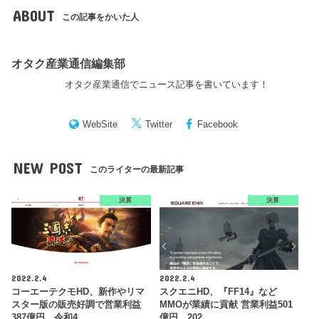
ABOUT
この記事をかいた人
オタク産業通信編集部
オタク産業通信でニュース記事を書いています！
WebSite
Twitter
Facebook
NEW POST
このライターの最新記事
決算
決算
2022.2.4
2022.2.4
コーエーテクモHD、新作やリマ
スクエニHD、『FF14』など
スター版の販売好調で営業利益
MMOが業績に貢献 営業利益501
387億円 令和4…
億円 202…