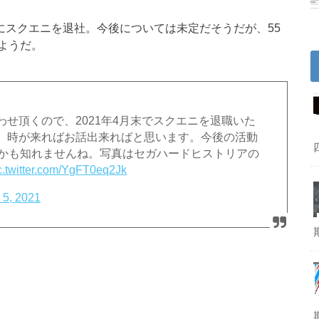
4月末にスクエニを退社。今後については未定だそうだが、55
ようだ。
せ頂くので、2021年4月末でスクエニを退職いた
、時が来ればお話出来ればと思います。今後の活動
りかも知れませんね。写真はセガハードヒストリアの
c.twitter.com/YgFT0eq2Jk
 5, 2021