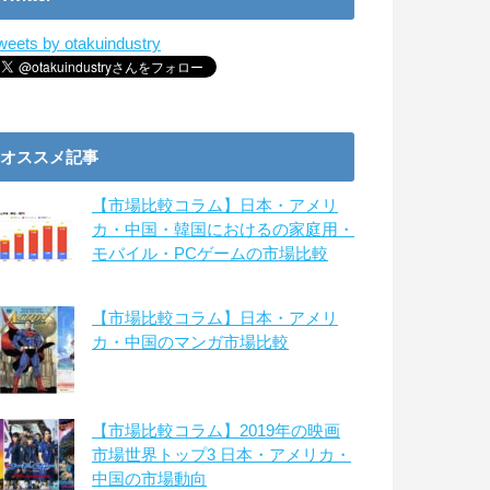
weets by otakuindustry
オススメ記事
【市場比較コラム】日本・アメリ
カ・中国・韓国におけるの家庭用・
モバイル・PCゲームの市場比較
【市場比較コラム】日本・アメリ
カ・中国のマンガ市場比較
【市場比較コラム】2019年の映画
市場世界トップ3 日本・アメリカ・
中国の市場動向