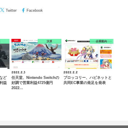
Twitter
Facebook
算
決算
企業動向
2022.2.3
2022.2.2
』など
任天堂、Nintendo Switchの
ブロッコリー、ハピネットと
業利益
好調で営業利益4725億円
共同EC事業の発足を発表
2022…