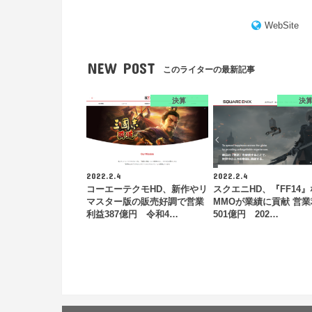
WebSite
NEW POST
このライターの最新記事
決算
決
2022.2.4
2022.2.4
コーエーテクモHD、新作やリ
スクエニHD、『FF14
マスター版の販売好調で営業
MMOが業績に貢献 営
利益387億円 令和4…
501億円 202…