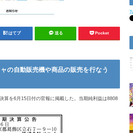
T
はてブ
送る
Pocket
ャの自動販売機や商品の販売を行なう
算を6月15日付の官報に掲載した。当期純利益は8808