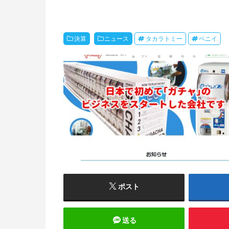
決算
ニュース
タカラトミー
ペニイ
ポスト
送る