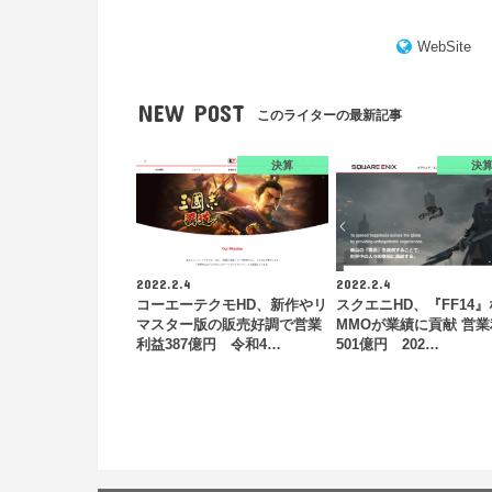
WebSite
NEW POST
このライターの最新記事
決算
決
2022.2.4
2022.2.4
コーエーテクモHD、新作やリ
スクエニHD、『FF14
マスター版の販売好調で営業
MMOが業績に貢献 営
利益387億円 令和4…
501億円 202…