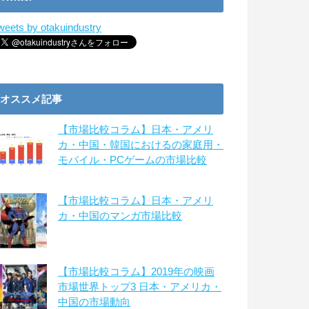
weets by otakuindustry
オススメ記事
【市場比較コラム】日本・アメリ
カ・中国・韓国におけるの家庭用・
モバイル・PCゲームの市場比較
【市場比較コラム】日本・アメリ
カ・中国のマンガ市場比較
【市場比較コラム】2019年の映画
市場世界トップ3 日本・アメリカ・
中国の市場動向