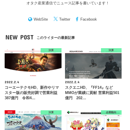
オタク産業通信でニュース記事を書いています！
WebSite
Twitter
Facebook
NEW POST
このライターの最新記事
決算
決算
2022.2.4
2022.2.4
コーエーテクモHD、新作やリマ
スクエニHD、『FF14』など
スター版の販売好調で営業利益
MMOが業績に貢献 営業利益501
387億円 令和4…
億円 202…
決算
企業動向