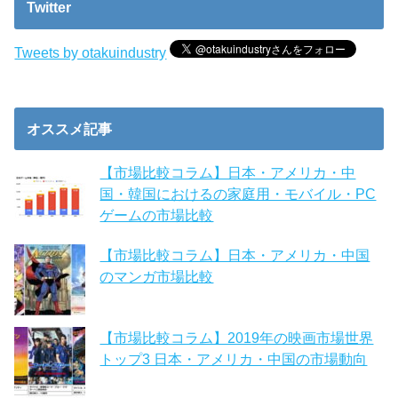
Twitter
Tweets by otakuindustry
オススメ記事
【市場比較コラム】日本・アメリカ・中
国・韓国におけるの家庭用・モバイル・PC
ゲームの市場比較
【市場比較コラム】日本・アメリカ・中国
のマンガ市場比較
【市場比較コラム】2019年の映画市場世界
トップ3 日本・アメリカ・中国の市場動向