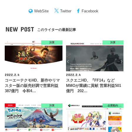
WebSite
Twitter
Facebook
NEW POST
このライターの最新記事
決算
決算
2022.2.4
2022.2.4
コーエーテクモHD、新作やリマ
スクエニHD、『FF14』など
スター版の販売好調で営業利益
MMOが業績に貢献 営業利益501
387億円 令和4…
億円 202…
決算
企業動向