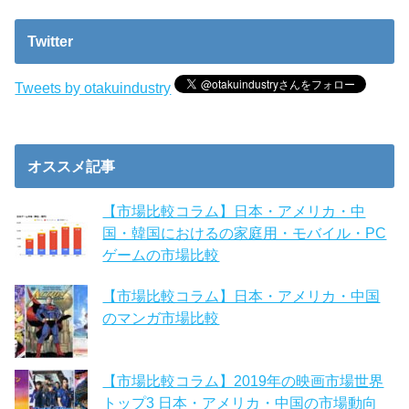
Twitter
Tweets by otakuindustry
オススメ記事
【市場比較コラム】日本・アメリカ・中
国・韓国におけるの家庭用・モバイル・PC
ゲームの市場比較
【市場比較コラム】日本・アメリカ・中国
のマンガ市場比較
【市場比較コラム】2019年の映画市場世界
トップ3 日本・アメリカ・中国の市場動向