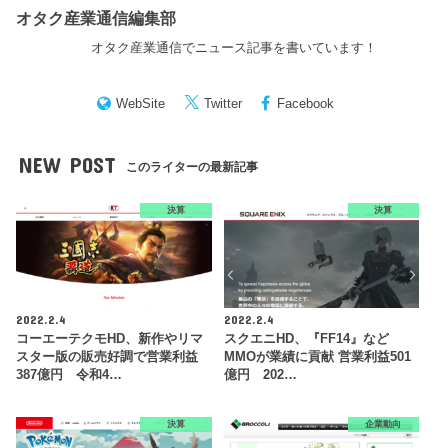
オタク産業通信編集部
オタク産業通信でニュース記事を書いています！
WebSite
Twitter
Facebook
NEW POST
このライターの最新記事
決算
決算
2022.2.4
2022.2.4
コーエーテクモHD、新作やリマ
スクエニHD、『FF14』など
スター版の販売好調で営業利益
MMOが業績に貢献 営業利益501
387億円 令和4…
億円 202…
決算
企業動向