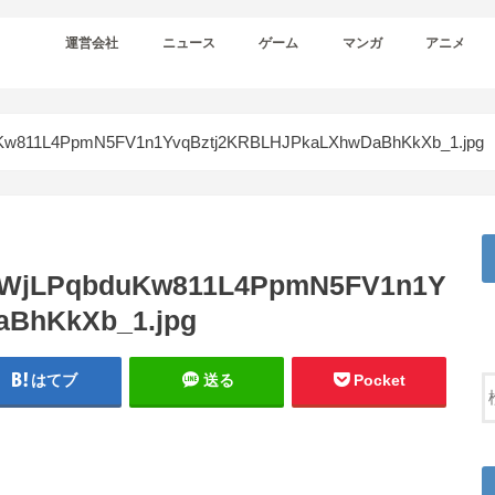
運営会社
ニュース
ゲーム
マンガ
アニメ
w811L4PpmN5FV1n1YvqBztj2KRBLHJPkaLXhwDaBhKkXb_1.jpg
WjLPqbduKw811L4PpmN5FV1n1Y
aBhKkXb_1.jpg
はてブ
送る
Pocket