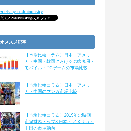
weets by otakuindustry
オススメ記事
【市場比較コラム】日本・アメリ
カ・中国・韓国におけるの家庭用・
モバイル・PCゲームの市場比較
【市場比較コラム】日本・アメリ
カ・中国のマンガ市場比較
【市場比較コラム】2019年の映画
市場世界トップ3 日本・アメリカ・
中国の市場動向