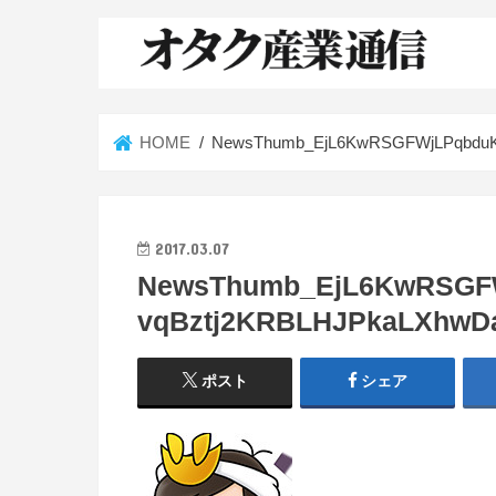
HOME
NewsThumb_EjL6KwRSGFWjLPqbduK
2017.03.07
NewsThumb_EjL6KwRSGF
vqBztj2KRBLHJPkaLXhwD
ポスト
シェア