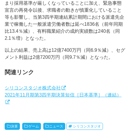
まり採用基準が厳しくなっていることに加え、緊急事態
宣言の再発令以後、求職者の動きが慎重化していること
等も影響し、当第3四半期連結累計期間における派遣先企
業で稼働した一般派遣労働者数は延べ1836名（前年同期
比13.4％減）、有料職業紹介の成約実績数は240名（同
2.1％増）となった。
以上の結果、売上高は12億7400万円（同6.9％減）、セグ
メント利益は2億7200万円（同9.7％減）となった。
関連リンク
シリコンスタジオ株式会社
2021年11月期第3四半期決算短信［日本基準］（連結）
決算
ゲーム
ニュース
シリコンスタジオ