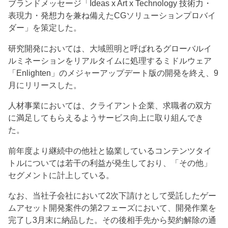
ブランドメッセージ「Ideas x Art x Technology 技術力・
表現力・発想力を兼ね備えたCGソリューションプロバイ
ダー」を策定した。
研究開発においては、大域照明と呼ばれるグローバルイ
ルミネーションをリアルタイムに処理するミドルウェア
「Enlighten」のメジャーアップデート版の開発を終え、9
月にリリースした。
人材事業においては、クライアント企業、求職者の双方
に満足してもらえるようサービス向上に取り組んでき
た。
前年度より継続中の他社と協業しているコンテンツタイ
トルについては若干の利益が発生しており、「その他」
セグメントに計上している。
なお、当社子会社において2次下請けとして受託したゲー
ムアセット開発案件の第2フェーズにおいて、開発作業を
完了し3月末に納品した。その後相手先から契約解除の通