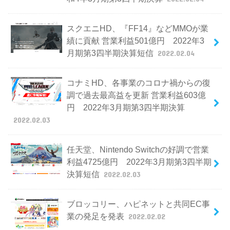
スクエニHD、『FF14』などMMOが業
績に貢献 営業利益501億円 2022年3
月期第3四半期決算短信
2022.02.04
コナミHD、各事業のコロナ禍からの復
調で過去最高益を更新 営業利益603億
円 2022年3月期第3四半期決算
2022.02.03
任天堂、Nintendo Switchの好調で営業
利益4725億円 2022年3月期第3四半期
決算短信
2022.02.03
ブロッコリー、ハピネットと共同EC事
業の発足を発表
2022.02.02