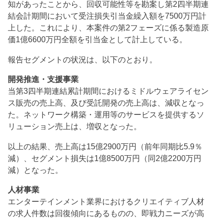
知があったことから、回収可能性等を勘案し第2四半期連
結会計期間において受注損失引当金繰入額を7500万円計
上した。これにより、本案件の第2フェーズに係る製造原
価1億6600万円全額を引当金として計上している。
報告セグメントの状況は、以下のとおり。
開発推進・支援事業
当第3四半期連結累計期間におけるミドルウェアライセン
ス販売の売上高、及び受託開発の売上高は、減収となっ
た。ネットワーク構築・運用等のサービスを提供するソ
リューション売上は、増収となった。
以上の結果、売上高は15億2900万円（前年同期比5.9％
減）、セグメント損失は1億8500万円（同2億2200万円
減）となった。
人材事業
エンターテインメント業界におけるクリエイティブ人材
の求人件数は回復傾向にあるものの、即戦力ニーズが高