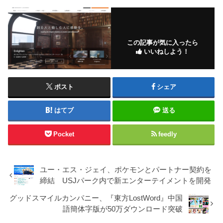
この記事が気に入ったら
いいねしよう！
ポスト
シェア
はてブ
送る
Pocket
feedly
ユー・エス・ジェイ、ポケモンとパートナー契約を
締結 USJパーク内で新エンターテイメントを開発
グッドスマイルカンパニー、『東方LostWord』中国
語簡体字版が50万ダウンロード突破