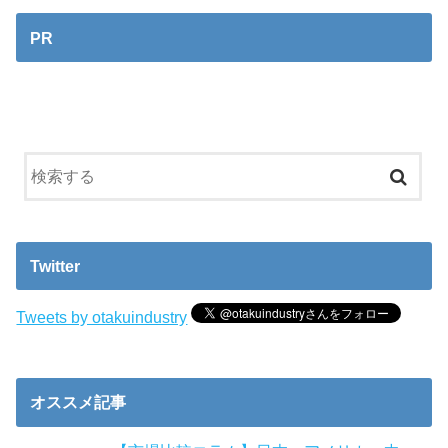
PR
Twitter
Tweets by otakuindustry
オススメ記事