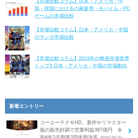
【市場比較コラム】日本・アメリカ・中
国・韓国におけるの家庭用・モバイル・PC
ゲームの市場比較
【市場比較コラム】日本・アメリカ・中国
のマンガ市場比較
【市場比較コラム】2019年の映画市場世界
トップ3 日本・アメリカ・中国の市場動向
新着エントリー
コーエーテクモHD、新作やリマスター
版の販売好調で営業利益387億円 令
和4年3月期第3四半期決算
2022.02.04