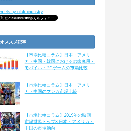
weets by otakuindustry
オススメ記事
【市場比較コラム】日本・アメリ
カ・中国・韓国におけるの家庭用・
モバイル・PCゲームの市場比較
【市場比較コラム】日本・アメリ
カ・中国のマンガ市場比較
【市場比較コラム】2019年の映画
市場世界トップ3 日本・アメリカ・
中国の市場動向