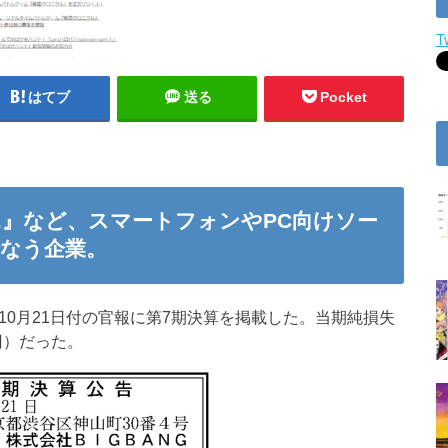
T
はてブ
送る
Pocket
』など、スマートフォンやPC向けソー
なう企業。
は、10月21日付の官報に第7期決算を掲載した。当期純損失
0円）だった。