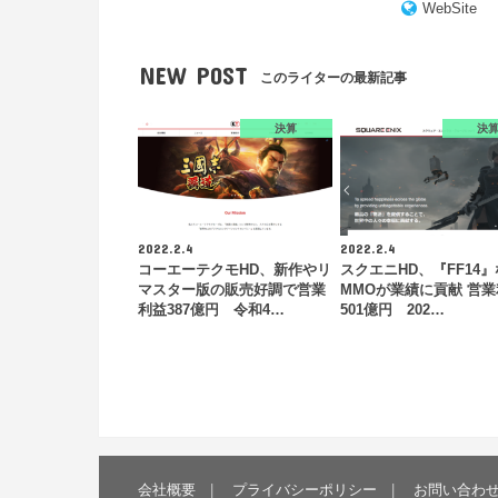
WebSite
NEW POST
このライターの最新記事
決算
決
2022.2.4
2022.2.4
コーエーテクモHD、新作やリ
スクエニHD、『FF14
マスター版の販売好調で営業
MMOが業績に貢献 営
利益387億円 令和4…
501億円 202…
会社概要
プライバシーポリシー
お問い合わ