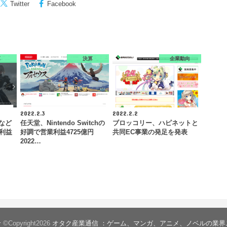
Twitter
Facebook
算
決算
企業動向
2022.2.3
2022.2.2
』など
任天堂、Nintendo Switchの
ブロッコリー、ハピネットと
業利益
好調で営業利益4725億円
共同EC事業の発足を発表
2022…
せ
©Copyright2026
オタク産業通信 ：ゲーム、マンガ、アニメ、ノベルの業界