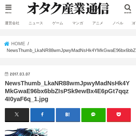
menu
search
運営会社
ニュース
ゲーム
マンガ
アニメ
ノベル
HOME
NewsThumb_LkaNR88wmJpwyMadNsHk4YMkGwaE96bx6bbZIsP
2017.03.07
NewsThumb_LkaNR88wmJpwyMadNsHk4Y
MkGwaE96bx6bbZIsPSk9ewBx4E6pGt7qqz
4I0yaF6q_1.jpg