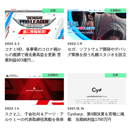
決算
企業動向
2022.2.3
2022.1.11
コナミHD、各事業のコロナ禍か
セガ、ソフトウェア開発やデバッ
らの復調で過去最高益を更新 営
グ業務を担う札幌スタジオを設立
業利益603億円…
企業動向
決算
2022.1.4
2021.12.14
スクエニ、子会社AI＆アーツ・ア
Cysharp、第4期決算を官報に掲
ルケミーの代表取締役異動を発表
載 当期純利益1700万円