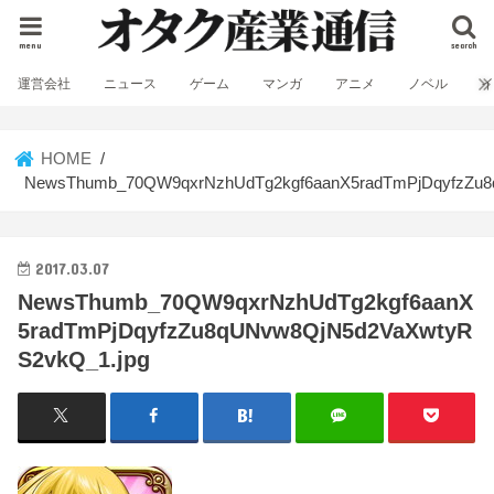
menu
search
運営会社
ニュース
ゲーム
マンガ
アニメ
ノベル
HOME
NewsThumb_70QW9qxrNzhUdTg2kgf6aanX5radTmPjDqyfzZu8
2017.03.07
NewsThumb_70QW9qxrNzhUdTg2kgf6aanX
5radTmPjDqyfzZu8qUNvw8QjN5d2VaXwtyR
S2vkQ_1.jpg