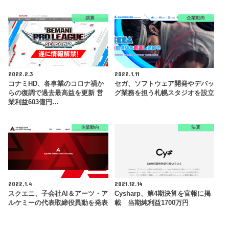
決算
企業動向
2022.2.3
2022.1.11
コナミHD、各事業のコロナ禍か
セガ、ソフトウェア開発やデバッ
らの復調で過去最高益を更新 営
グ業務を担う札幌スタジオを設立
業利益603億円…
企業動向
決算
2022.1.4
2021.12.14
スクエニ、子会社AI＆アーツ・ア
Cysharp、第4期決算を官報に掲
ルケミーの代表取締役異動を発表
載 当期純利益1700万円