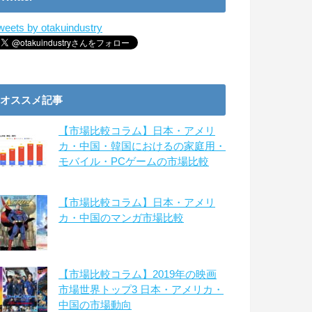
weets by otakuindustry
オススメ記事
【市場比較コラム】日本・アメリ
カ・中国・韓国におけるの家庭用・
モバイル・PCゲームの市場比較
【市場比較コラム】日本・アメリ
カ・中国のマンガ市場比較
【市場比較コラム】2019年の映画
市場世界トップ3 日本・アメリカ・
中国の市場動向