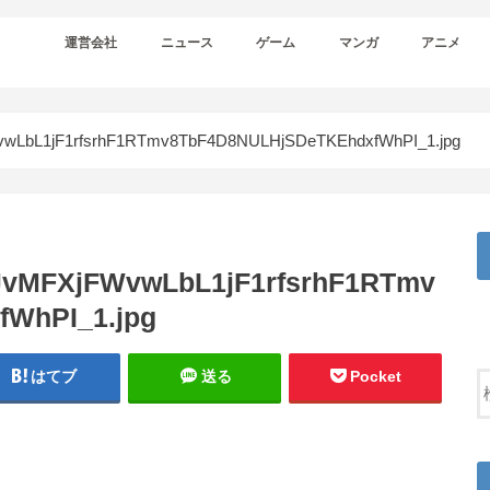
運営会社
ニュース
ゲーム
マンガ
アニメ
LbL1jF1rfsrhF1RTmv8TbF4D8NULHjSDeTKEhdxfWhPI_1.jpg
vMFXjFWvwLbL1jF1rfsrhF1RTmv
WhPI_1.jpg
はてブ
送る
Pocket