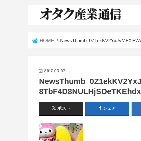
HOME
NewsThumb_0Z1ekKV2YxJvMFXjFWvw
2017.03.07
NewsThumb_0Z1ekKV2YxJ
8TbF4D8NULHjSDeTKEhdxf
ポスト
シェア