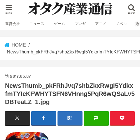
menu
search
運営会社
ニュース
ゲーム
マンガ
アニメ
ノベル
HOME
NewsThumb_pkFRhJvq7shbZkxRwgI5YdkxfmTYIeKFWHYTSF
2017.03.07
NewsThumb_pkFRhJvq7shbZkxRwgI5Ydkx
fmTYIeKFWHYTSFN6VHnng5PqR6wQSaLv5
DBTeaLZ_1.jpg