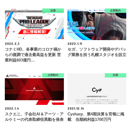
決算
企業動向
2022.2.3
2022.1.11
コナミHD、各事業のコロナ禍か
セガ、ソフトウェア開発やデバッ
らの復調で過去最高益を更新 営
グ業務を担う札幌スタジオを設立
業利益603億円…
企業動向
決算
2022.1.4
2021.12.14
スクエニ、子会社AI＆アーツ・ア
Cysharp、第4期決算を官報に掲
ルケミーの代表取締役異動を発表
載 当期純利益1700万円