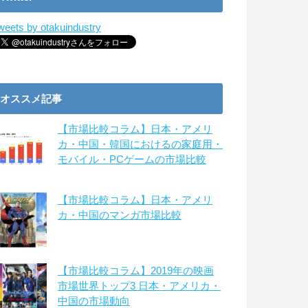
weets by otakuindustry
オススメ記事
【市場比較コラム】日本・アメリ
カ・中国・韓国におけるの家庭用・
モバイル・PCゲームの市場比較
【市場比較コラム】日本・アメリ
カ・中国のマンガ市場比較
【市場比較コラム】2019年の映画
市場世界トップ3 日本・アメリカ・
中国の市場動向