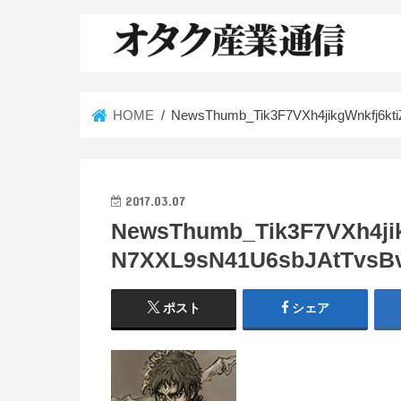
HOME
NewsThumb_Tik3F7VXh4jikgWnkfj6k
2017.03.07
NewsThumb_Tik3F7VXh4ji
N7XXL9sN41U6sbJAtTvsBv
ポスト
シェア