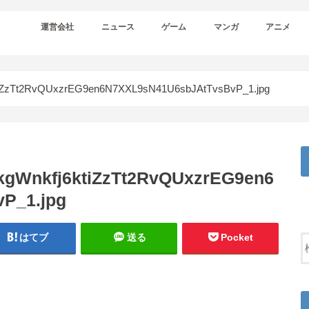
運営会社
ニュース
ゲーム
マンガ
アニメ
tiZzTt2RvQUxzrEG9en6N7XXL9sN41U6sbJAtTvsBvP_1.jpg
kgWnkfj6ktiZzTt2RvQUxzrEG9en6
P_1.jpg
はてブ
送る
Pocket