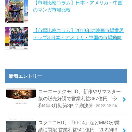
【市場比較コラム】日本・アメリカ・中国
のマンガ市場比較
【市場比較コラム】2019年の映画市場世界
トップ3 日本・アメリカ・中国の市場動向
新着エントリー
コーエーテクモHD、新作やリマスター
版の販売好調で営業利益387億円 令
和4年3月期第3四半期決算
2022.02.04
スクエニHD、『FF14』などMMOが業
績に貢献 営業利益501億円 2022年3