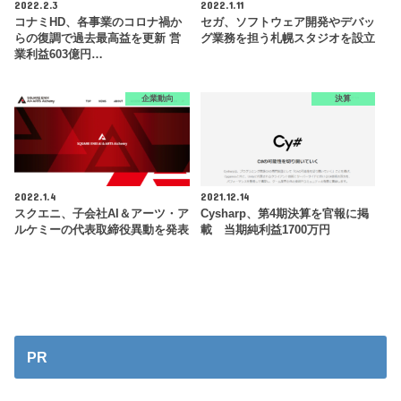
2022.2.3
2022.1.11
コナミHD、各事業のコロナ禍か
セガ、ソフトウェア開発やデバッ
らの復調で過去最高益を更新 営
グ業務を担う札幌スタジオを設立
業利益603億円…
企業動向
決算
2022.1.4
2021.12.14
スクエニ、子会社AI＆アーツ・ア
Cysharp、第4期決算を官報に掲
ルケミーの代表取締役異動を発表
載 当期純利益1700万円
PR