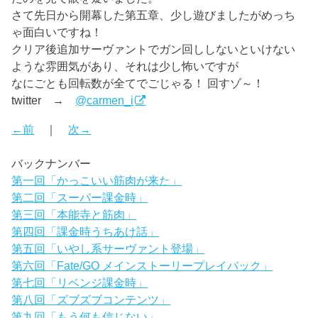
さて先日から開幕した第五章、少し遊びましたがめっち
ゃ面白いですね！
クリア後追加サーヴァントでガン回ししないといけない
ような雰囲気があり、それは少し怖いですが
なにごとも回転数が全てでごじゃる！ 回すゾ～！
twitter →
@carmen_i
←前
｜
次→
バックナンバー
第一回「かっこいい筋肉が来た」
第二回「スーパー課金時」
第三回「本能寺と筋肉」
第四回「課金時うちあけ話」
第五回「いやし系サーヴァント登場」
第六回「Fate/GO メインストーリープレイバック」
第七回「リベンジ課金時」
第八回「ズブズブコンテンツ」
第九回「もう何も信じない」